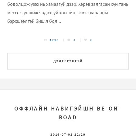
бодолцож үзэх нь хамаагүй дээр. Хэрэв залгасан хүн тань
мессеж уншиж чадахгүй хөгшин, эсвэл харааны
бэрхшээлтэй биш л бол...
1295
0
2
ДЭЛГЭРЭНГҮЙ
ОФФЛАЙН НАВИГЭЙШН BE-ON-
ROAD
2014-07-02 22:29