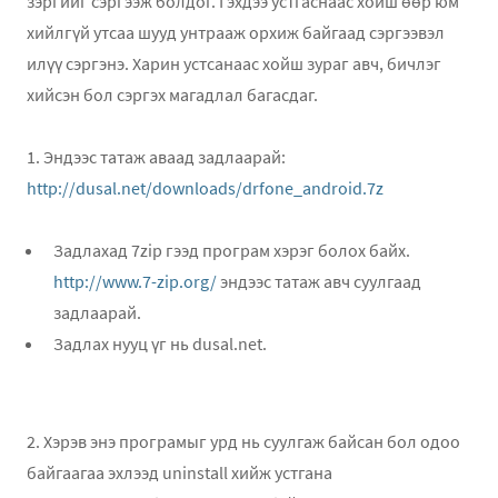
зэргийг сэргээж болдог. Гэхдээ устгаснаас хойш өөр юм
хийлгүй утсаа шууд унтрааж орхиж байгаад сэргээвэл
илүү сэргэнэ. Харин устсанаас хойш зураг авч, бичлэг
хийсэн бол сэргэх магадлал багасдаг.
1. Эндээс татаж аваад задлаарай:
http://dusal.net/downloads/drfone_android.7z
Задлахад 7zip гээд програм хэрэг болох байх.
http://www.7-zip.org/
эндээс татаж авч суулгаад
задлаарай.
Задлах нууц үг нь dusal.net.
2. Хэрэв энэ програмыг урд нь суулгаж байсан бол одоо
байгаагаа эхлээд uninstall хийж устгана