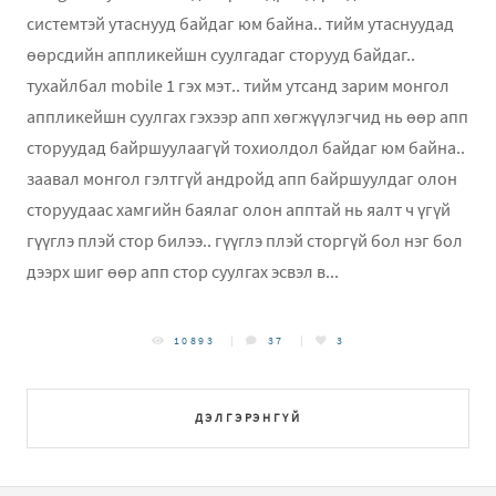
системтэй утаснууд байдаг юм байна.. тийм утаснуудад
өөрсдийн аппликейшн суулгадаг сторууд байдаг..
тухайлбал mobile 1 гэх мэт.. тийм утсанд зарим монгол
аппликейшн суулгах гэхээр апп хөгжүүлэгчид нь өөр апп
сторуудад байршуулаагүй тохиолдол байдаг юм байна..
заавал монгол гэлтгүй андройд апп байршуулдаг олон
сторуудаас хамгийн баялаг олон апптай нь яалт ч үгүй
гүүглэ плэй стор билээ.. гүүглэ плэй сторгүй бол нэг бол
дээрх шиг өөр апп стор суулгах эсвэл в...
10893
37
3
ДЭЛГЭРЭНГҮЙ