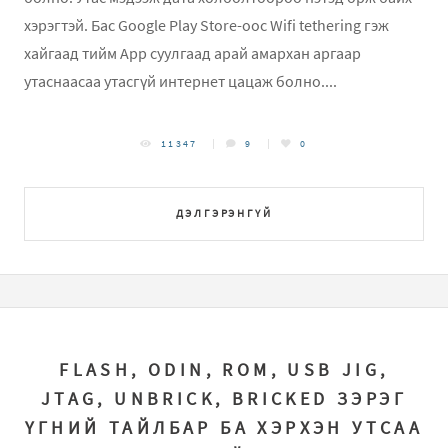
хэрэгтэй. Бас Google Play Store-ooc Wifi tethering гэж
хайгаад тийм App суулгаад арай амархан аргаар
утаснаасаа утасгүй интернет цацаж болно....
11347
9
0
ДЭЛГЭРЭНГҮЙ
FLASH, ODIN, ROM, USB JIG,
JTAG, UNBRICK, BRICKED ЗЭРЭГ
ҮГНИЙ ТАЙЛБАР БА ХЭРХЭН УТСАА