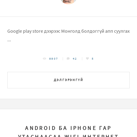
Google play store дээрээс Монголд болдоггүй апп суулгах
...
8807
42
5
ДЭЛГЭРЭНГҮЙ
ANDROID БА IPHONE ГАР
УТАСНААСАА WIFI ИНТЕРНЕТ