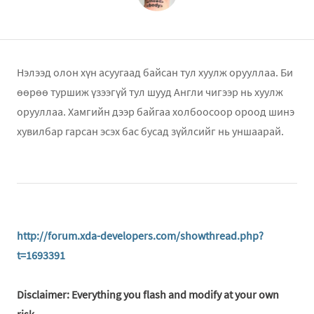
Нэлээд олон хүн асуугаад байсан тул хуулж орууллаа. Би
өөрөө туршиж үзээгүй тул шууд Англи чигээр нь хуулж
орууллаа. Хамгийн дээр байгаа холбоосоор ороод шинэ
хувилбар гарсан эсэх бас бусад зүйлсийг нь уншаарай.
http://forum.xda-developers.com/showthread.php?
t=1693391
Disclaimer: Everything you flash and modify at your own