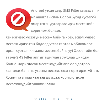
Android утсан дээр SMS Filter хэмээх апп-
ыг ашиглан спам болон бусад хүсээгүй
ямар нэгэн дугаараас ирэх мессежийг
хориглож болдог.
Хэн нэгнээс хүсээгүй мессеж байнга ирэх, эсвэл хүнээс
мессеж ирлээ гэж бодоод утсаа хартал мобикомоос
ирсэн сурталчилгааны мессеж байна уу? Хэрэв тийм бол
та энэ SMS Filter аппыг ашиглан асуудлаа шийдэж
болно. Хориглосон мессежүүдийг апп өөр дотроо
хадгалах ба таны утасны мессеж хэсэгт орж ирэхгүй юм.
Хүсвэл та аппаа нээгээд шүүгдэж хориглогдсон
мессежнүүдийг уншиж болно....
3136
0
0