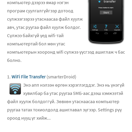
компьютер дээрээ ямар нэгэн
програм суулгалгүйгээр дотоод
сүлжээгээрээ утаснаасаа файл хуулж
авч, утас руугаа файл хуулж болдог.
Сүлжээ байхгүй үед wifi-тай
компьютертай бол мөн утас
компьютерын хооронд wifi сүлжээ үүсгээд ашиглаж ч бас
болно.
1.
WiFi File Transfer
(smarterDroid)
Энэ апп нэлээн өргөн хэрэглэгддэг. Энэ нь үнэгүй
хувилбар ба утас руугаа 5МБ-аас дээш хэмжээтэй
файл хуулж болдоггүй. Зөвхөн утаснаасаа компьютер
руугаа татах тохиолдолд ашиглавал зүгээр. Settings рүү
ороод нууц үг хийж...