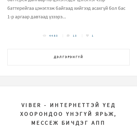
баттерейгаа цэнэглэж байгаад хийгээд асахгүй бол бас
1-р аргаар давтаад үзээрэ...
4483
13
1
ДЭЛГЭРЭНГҮЙ
VIBER - ИНТЕРНЕТТЭЙ ҮЕД
ХООРОНДОО ҮНЭГҮЙ ЯРЬЖ,
МЕССЕЖ БИЧДЭГ АПП