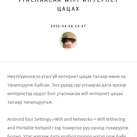
ЦАЦАХ
2013-04-08 13:37
Нөүтбүүкнээсээ утасгүй интернет цацах талаар өмнө нь
танилцуулж байсан. Энэ удаад гар утсаараа дата эрхээр
интернетэд ордог бол утаснаасаа wifi интернет цацах
талаар танилцуулъя.
Android бол Settings->Wifi and Networks-> Wifi tethering
and Portable hotspot гээд тохиргоо руу ороод тохируулж
болно. Утас мэдээж дата холболтоороо нэтэд орж байх