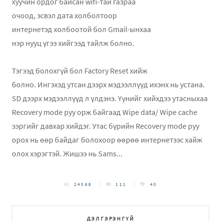
хуучин ордог байсан wifi-тай газраа
очоод, эсвэл дата холболтоор
интернетэд холбоотой бол Gmail-ынхаа
нэр нууц үгээ хийгээд тайлж болно.
Тэгээд болохгүй бол Factory Reset хийж
болно. Ингэхэд утсан дээрх мэдээллүүд ихэнх нь устана.
SD дээрх мэдээллүүд л үлдэнэ. Үүнийг хийхдээ утасныхаа
Recovery mode руу орж байгаад Wipe data/ Wipe cache
зэргийг давхар хийдэг. Утас бүрийн Recovery mode руу
орох нь өөр байдаг болохоор өөрөө интернетээс хайж
олох хэрэгтэй. Жишээ нь Sams...
24368
111
40
ДЭЛГЭРЭНГҮЙ