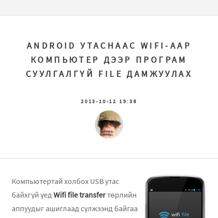
ANDROID УТАСНААС WIFI-ААР
КОМПЬЮТЕР ДЭЭР ПРОГРАМ
СУУЛГАЛГҮЙ FILE ДАМЖУУЛАХ
2013-10-12 19:38
Компьютертай холбох USB утас
байхгүй үед
Wifi file transfer
төрлийн
аппуудыг ашиглаад сүлжээнд байгаа