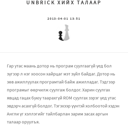
UNBRICK ХИЙХ ТАЛААР
2013-04-01 13:51
Гар утас маань дотор нь програм суулгаагүй үед бол
зүгээр л нэг хоосон хайрцаг мэт зүйл байдаг. Дотор нь
зөв ажиллуулах програмтай байж ажилладаг. Тэдгээр
програмыг өөрчилж суулгаж болдог. Харин суулгах
явцад гацах буюу таарахгүй ROM суулгах зэрэг үед утас
эвдэрч асахгүй болдог. Тэгэхээр үүнтэй холбоотой хэдэн
Англи үг хэллэгийг тайлбарлан зарим засах аргын
талаар оруулъя.