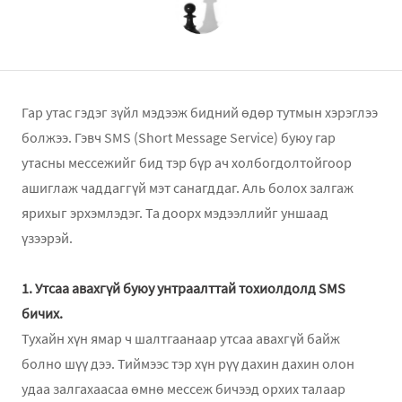
Гар утас гэдэг зүйл мэдээж бидний өдөр тутмын хэрэглээ
болжээ. Гэвч SMS (Short Message Service) буюу гар
утасны мессежийг бид тэр бүр ач холбогдолтойгоор
ашиглаж чаддаггүй мэт санагддаг. Аль болох залгаж
ярихыг эрхэмлэдэг. Та доорх мэдээллийг уншаад
үзээрэй.
1. Утсаа авахгүй буюу унтраалттай тохиолдолд SMS
бичих.
Тухайн хүн ямар ч шалтгаанаар утсаа авахгүй байж
болно шүү дээ. Тиймээс тэр хүн рүү дахин дахин олон
удаа залгахаасаа өмнө мессеж бичээд орхих талаар