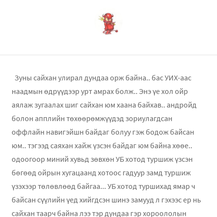
Зуны сайхан улирал дундаа орж байна.. бас УИХ-аас
наадмын өдрүүдээр урт амрах болж.. Энэ үе хол ойр
аялаж зугаалах шиг сайхан юм хаана байхав.. андройд
болон апплийн төхөөрөмжүүдэд зориулагдсан
оффлайн навигэйшн байдаг болуу гэж бодож байсан
юм.. тэгээд саяхан хайж үзсэн байдаг юм байна хөөе..
одоогоор миний хувьд зөвхөн УБ хотод туршиж үзсэн
бөгөөд ойрын хугацаанд хотоос гадуур замд туршиж
үзэхээр төлөвлөөд байгаа... УБ хотод туршихад ямар ч
байсан сүүлийн үед хийгдсэн шинэ замууд л гэхээс ер нь
сайхан таарч байна лээ тэр дундаа гэр хороололын