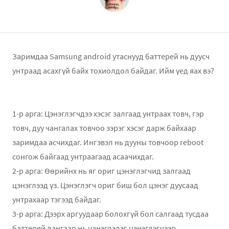
Заримдаа Samsung android утаснууд баттерей нь дуусч
унтраад асахгүй байх тохиолдол байдаг. Ийм үед яах вэ?
1-р арга: Цэнэглэгчдээ хэсэг залгаад унтраах товч, гэр
товч, дуу чангалах товчоо зэрэг хэсэг дарж байхаар
заримдаа асчихдаг. Ингэвэл нь дууны товчоор reboot
сонгож байгаад унтраагаад асаачихдаг.
2-р арга: Өөрийнх нь яг ориг цэнэглэгчид залгаад
цэнэглээд үз. Цэнэглэгч ориг биш бол цэнэг дуусаад
унтрахаар тэгээд байдаг.
3-р арга: Дээрх аргуудаар болохгүй бол салгаад тусдаа
баттерей дангаар нь цэнэглэдэг цэнэглэгчээр