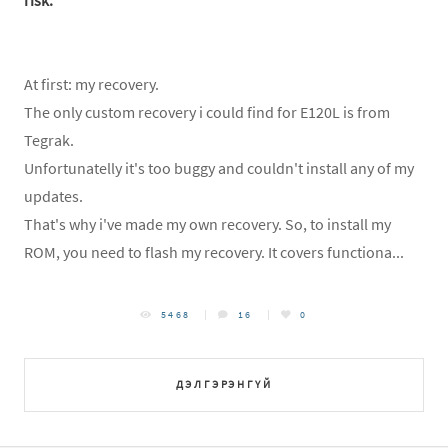
risk.
At first: my recovery.
The only custom recovery i could find for E120L is from
Tegrak.
Unfortunatelly it's too buggy and couldn't install any of my
updates.
That's why i've made my own recovery. So, to install my
ROM, you need to flash my recovery. It covers functiona...
5468
16
0
ДЭЛГЭРЭНГҮЙ