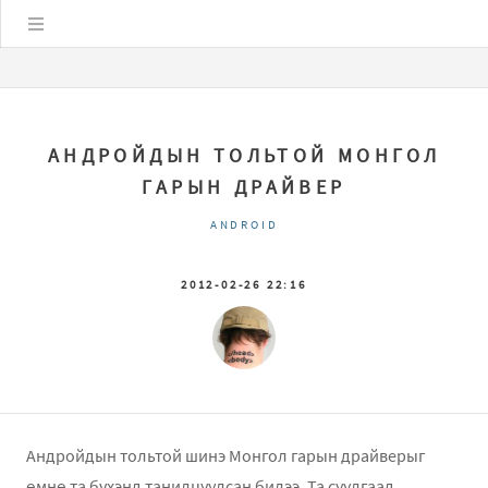
Цэс
АНДРОЙДЫН ТОЛЬТОЙ МОНГОЛ
ГАРЫН ДРАЙВЕР
ANDROID
2012-02-26 22:16
Андройдын тольтой шинэ Монгол гарын драйверыг
өмнө та бүхэнд танилцуулсан билээ. Та суулгаад