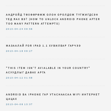
АНДРОЙД ТӨХӨӨРӨМЖ ОЛОН ОРОЛДОЖ ТҮГЖИГДСЭН
ҮЕД ЯАХ ВЭ? (HOW TO UNLOCK ANDROID PHONE AFTER
TOO MANY PATTERN ATTEMPTS)
2013-04-24
09:58
МАЗААЛАЙ FOR IPAD 1.1 ХУВИЛБАР ГАРЧЭЭ
2013-04-18
09:27
"THIS ITEM ISN'T AVIALABLE IN YOUR COUNTRY"
АСУУДЛЫГ ДАВАХ АРГА
2013-04-12
01:58
ANDROID БА IPHONE ГАР УТАСНААСАА WIFI ИНТЕРНЕТ
ЦАЦАХ
2013-04-08
13:37