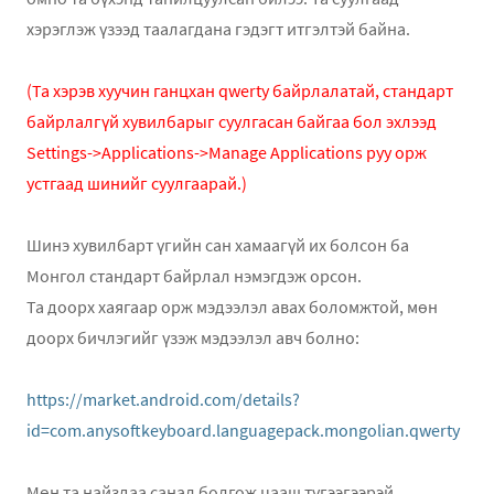
хэрэглэж үзээд таалагдана гэдэгт итгэлтэй байна.
(Та хэрэв хуучин ганцхан qwerty байрлалатай, стандарт
байрлалгүй хувилбарыг суулгасан байгаа бол эхлээд
Settings->Applications->Manage Applications руу орж
устгаад шинийг суулгаарай.)
Шинэ хувилбарт үгийн сан хамаагүй их болсон ба
Монгол стандарт байрлал нэмэгдэж орсон.
Та доорх хаягаар орж мэдээлэл авах боломжтой, мөн
доорх бичлэгийг үзэж мэдээлэл авч болно:
https://market.android.com/details?
id=com.anysoftkeyboard.languagepack.mongolian.qwerty
Мөн та найздаа санал болгож цааш түгээгээрэй.