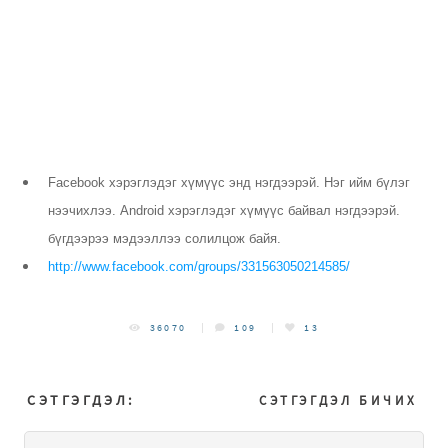
Facebook хэрэглэдэг хүмүүс энд нэгдээрэй. Нэг ийм бүлэг
нээчихлээ. Android хэрэглэдэг хүмүүс байвал нэгдээрэй.
бүгдээрээ мэдээллээ солилцож байя.
http://www.facebook.com/groups/331563050214585/
36070
109
13
СЭТГЭГДЭЛ:
СЭТГЭГДЭЛ БИЧИХ