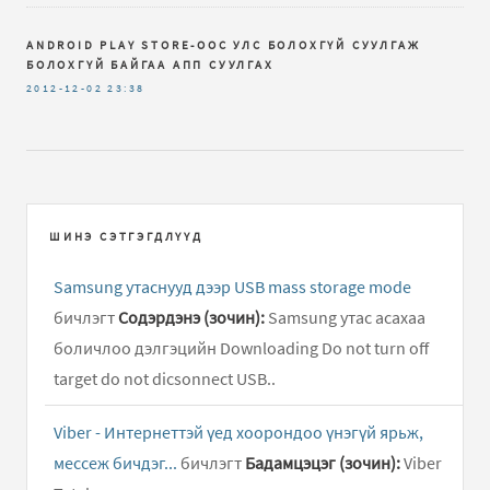
ANDROID PLAY STORE-ООС УЛС БОЛОХГҮЙ СУУЛГАЖ
БОЛОХГҮЙ БАЙГАА АПП СУУЛГАХ
2012-12-02
23:38
ШИНЭ СЭТГЭГДЛҮҮД
Samsung утаснууд дээр USB mass storage mode
бичлэгт
Содэрдэнэ (зочин):
Samsung утас асахаа
боличлоо дэлгэцийн Downloading Do not turn off
target do not dicsonnect USB..
Viber - Интернеттэй үед хоорондоо үнэгүй ярьж,
мессеж бичдэг...
бичлэгт
Бадамцэцэг (зочин):
Viber