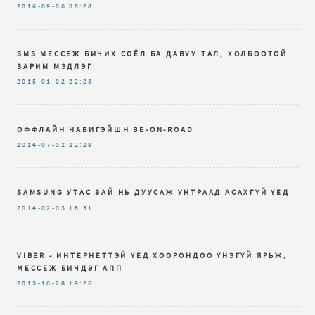
2016-09-06
08:28
SMS МЕССЕЖ БИЧИХ СОЁЛ БА ДАВУУ ТАЛ, ХОЛБООТОЙ
ЗАРИМ МЭДЛЭГ
2015-01-02
22:23
ОФФЛАЙН НАВИГЭЙШН BE-ON-ROAD
2014-07-02
22:29
SAMSUNG УТАС ЗАЙ НЬ ДУУСАЖ УНТРААД АСАХГҮЙ ҮЕД
2014-02-03
18:31
VIBER - ИНТЕРНЕТТЭЙ ҮЕД ХООРОНДОО ҮНЭГҮЙ ЯРЬЖ,
МЕССЕЖ БИЧДЭГ АПП
2013-10-28
19:26