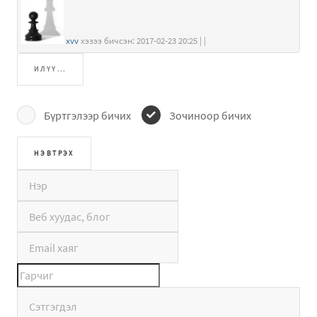
xvv
хэзээ бичсэн: 2017-02-23 20:25 | |
ИЛҮҮ...
Бүртгэлээр бичих
Зочиноор бичих