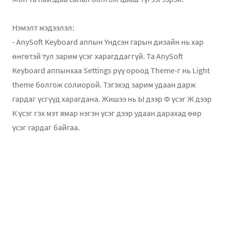
Нэмэлт мэдээлэл:
- AnySoft Keyboard аппын Үндсэн гарын дизайн нь хар
өнгөтэй тул зарим үсэг харагддаггүй. Та AnySoft
Keyboard аппынхаа Settings рүү ороод Theme-г нь Light
theme болгож солиорой. Тэгэхэд зарим удаан дарж
гардаг үсгүүд харагдана. Жишээ нь Ы дээр Ф үсэг Ж дээр
К үсэг гэх мэт ямар нэгэн үсэг дээр удаан дарахад өөр
үсэг гардаг байгаа.