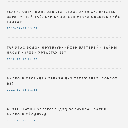
FLASH, ODIN, ROM, USB JIG, JTAG, UNBRICK, BRICKED
ЗЭРЭГ ҮГНИЙ ТАЙЛБАР БА ХЭРХЭН УТСАА UNBRICK ХИЙХ
ТАЛААР
2013-04-01
13:51
ГАР УТАС БОЛОН НӨҮТБҮҮКНИЙХЭЭ БАТТЕРЕЙ - ЗАЙНЫ
НАСЫГ ХЭРХЭН УРТАСГАХ ВЭ?
2012-12-03
02:29
ANDROID УТСАНДАА ХЭРХЭН ДУУ ТАТАЖ АВАХ, СОНСОХ
ВЭ?
2012-12-03
01:56
АНХАН ШАТНЫ ХЭРЭГЛЭГЧДЭД ЗОРИУЛСАН ЗАРИМ
ANDROID ҮЙЛДЛҮҮД
2012-12-02
23:50