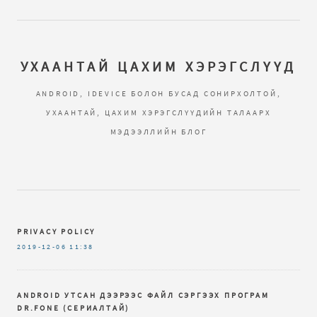
УХААНТАЙ ЦАХИМ ХЭРЭГСЛҮҮД
ANDROID, IDEVICE БОЛОН БУСАД СОНИРХОЛТОЙ,
УХААНТАЙ, ЦАХИМ ХЭРЭГСЛҮҮДИЙН ТАЛААРХ
МЭДЭЭЛЛИЙН БЛОГ
PRIVACY POLICY
2019-12-06
11:38
ANDROID УТСАН ДЭЭРЭЭС ФАЙЛ СЭРГЭЭХ ПРОГРАМ
DR.FОNЕ (СЕРИАЛТАЙ)