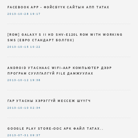
FACEBOOK APP - ФЭЙСБҮҮК САЙТЫН АПП ТАТАХ
2013-10-28
19:17
[ROM] GALAXY S II HD SHV-E120L ROM WITH WORKING
SMS (ЕВРО СТАНДАРТ БОЛГОХ)
2013-10-15
10:22
ANDROID УТАСНААС WIFI-ААР КОМПЬЮТЕР ДЭЭР
ПРОГРАМ СУУЛГАЛГҮЙ FILE ДАМЖУУЛАХ
2013-10-12
19:38
ГАР УТАСНЫ ХЭРЭГГҮЙ МЕССЕЖ ШҮҮГЧ
2013-10-10
02:34
GOOGLE PLAY STORE-ООС APK ФАЙЛ ТАТАХ..
2013-07-31
09:37