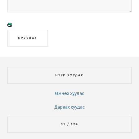
ОРУУЛАХ
НҮҮР ХУУДАС
Өмнөх хуудас
Дараах хуудас
31 / 124