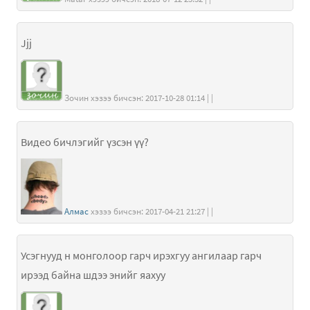
Jjj
Зочин хэзээ бичсэн: 2017-10-28 01:14 | |
Видео бичлэгийг үзсэн үү?
Алмас
хэзээ бичсэн: 2017-04-21 21:27 | |
Усэгнууд н монголоор гарч ирэхгуу ангилаар гарч
ирээд байна шдээ энийг яахуу