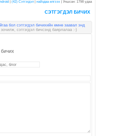
ndroid
|
(42) Сэтгэгдэл
|
найздаа илгээх
| Уншсан: 1798 удаа
СЭТГЭГДЭЛ БИЧИХ
айгаа бол сэтгэгдэл бичихийн өмнө заавал энд
зочилж, сэтгэгдэл бичсэнд баярлалаа :-)
 бичих