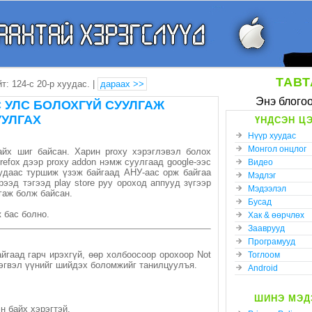
ТАВТ
йт: 124-с 20-р хуудас. |
дараах >>
Энэ блогоо
С УЛС БОЛОХГҮЙ СУУЛГАЖ
УУЛГАХ
ҮНДСЭН ЦЭ
Нүүр хуудас
Монгол онцлог
айх шиг байсан. Харин proxy хэрэглэвэл болох
refox дээр proxy addon нэмж суулгаад google-ээс
Видео
нуудаас туршиж үзэж байгаад АНУ-аас орж байгаа
Мэдлэг
рээд тэгээд play store руу ороход аппууд зүгээр
Мэдээлэл
гаж болж байсан.
Бусад
 бас болно.
Хак & өөрчлөх
Зааврууд
Програмууд
айгаад гарч ирэхгүй, өөр холбоосоор орохоор Not
Тоглоом
г. Тэгвэл үүнийг шийдэх боломжийг танилцуулъя.
Android
ШИНЭ МЭД
н байх хэрэгтэй.