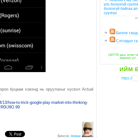
Android Play Sto
улс болохгүй суулг
болохгүй байгаа ап
суулгах
>
Бичлэг танд
Сэтгэгдэл та
1407725 дахь зочин та
морилно уу!
ИЙМ 
https://
ороо буцааж хэвэнд нь оруулахыг хүсвэл Actual
.
/13/how-to-trick-google-play-market-into-thinking-
YyR0IJ8O.99
Бичсэн:
Алмас