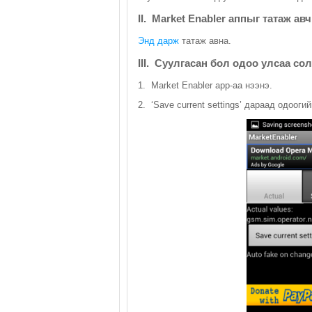
II. Market Enabler аппыг татаж авч
Энд дарж
татаж авна.
III. Суулгасан бол одоо улсаа со
1. Market Enabler app-аа нээнэ.
2. ‘Save current settings’ дараад одооги