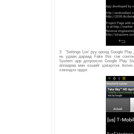
3. ‘Settings List’ рүү ороод Google Pl
нь удаан дараад Fake this гэж сонгон
System аpp дотроосоо Google Play Sto
аппаараа мөн кэшийг цэвэрлэж болно.
хэвэндээ ордог.