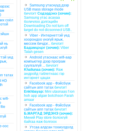
Samsung утаснууд дээр
ээрээс
USB mass storage mode
рам
бичлэгт
Содэрдэнэ (зочин):
)
Samsung утас асахаа
их соёл
боличлоо дэлгэцийн
оотой
Downloading Do not turn off
target do not dicsonnect USB..
гэйшн
Viber - Интернеттэй үед
хоорондоо үнэгүй ярьж,
ай нь
мессеж бичдэг...
бичлэгт
ахгүй
Бадамцэцэг (зочин):
Viber
Tatah gesen
ттэй үед
Android утаснаас wifi-аар
рьж,
компьютер дээр програм
суулгалгүй ...
бичлэгт
Khaliunaa (зочин):
Яаж
андройд таблетнаас гэр
пп татах
интэрнет цацах
II HD
Facebook app - Фэйсбүүк
th
сайтын апп татах
бичлэгт
Enkhbayap:
Mini utasnaas f ion
hoh app algae bolcihson Farah
 wifi-
amaar
р
Facebook app - Фэйсбүүк
file
сайтын апп татах
бичлэгт
Б.МАРГАД ЭРДЭНЭ (зочин):
ггүй
Миний Play store болохгүй
байгаа яаж болгоох
re-оос
Утсаа алдсан тохиолдолд