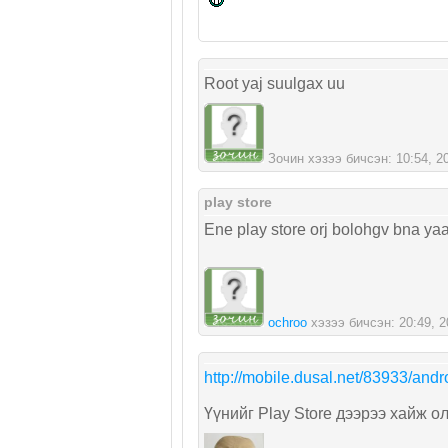
Root yaj suulgax uu
Зочин хэзээ бичсэн: 10:54, 201
play store
Ene play store orj bolohgv bna ya
ochroo
хэзээ бичсэн: 20:49, 20
http://mobile.dusal.net/83933/andro
Үүнийг Play Store дээрээ хайж ол