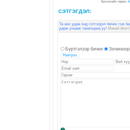
Бичлэгийн төрөл:
A
СЭТГЭГДЭЛ:
Та анх удаа энд сэтгэгдэл бичих гэж б
дарж уншиж танилцана уу!
Манай блогт 
Бүртгэлээр бичих
Зочиноор