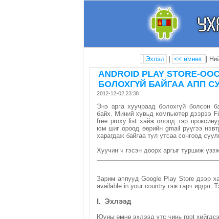
Эхлэл
|
<< өмнөх
| Ни
ANDROID PLAY STORE-ОО
БОЛОХГҮЙ БАЙГАА АПП С
2012-12-02,23:38
Энэ арга хуучраад болохгүй болсон б
байх. Миний хувьд компьютер дээрээ Fi
free proxy list хайж олоод тэр прокси
юм шиг ороод өөрийн gmail рүүгээ нэвт
харагдаж байгаа тул утсаа сонгоод суул
Хуучин ч гэсэн доорх аргыг туршиж үзэж
Зарим аппууд Google Play Store дээр х
available in your country гэж гарч ирдэ
I. Эхлээд
Юуны өмнө эхлээд утс чинь root хийгдсэ