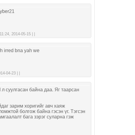
yber21
:24, 2014-05-15 | |
h irred bna yah we
4-04-23 | |
 л суулгасан байна даа. Яг таарсан
йдаг зарим хоригийг авч хаяж
омжтой болгож байна гэсэн үг. Тэгсэн
амгаалалт бага зэрэг суларна гэж