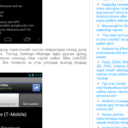
Андройд төхөө
олон оролдож түгж
үед яах вэ? (How to
Android phone after
many pattern attemp
Мазаалай for iP
хувилбар гарчээ
"This item isn't a
in your country" ас
давах арга
Android ба iPho
ay дээр хэрэглэхийг хүссэн оператораа олоод дээр
утаснаасаа wifi ин
о. Тэгээд Settings->Manage apps руугаа ороод
цацах
re-оо сонгоод clear cache хийнэ. Мөн Link2SD
 Энэ тохиргоо нь утас унтраад асахад буцаад
Flash, ODIN, R
JIG, JTAG, Unbrick, 
зэрэг үгний тайлба
хэрхэн утсаа unbric
талаар
Гар утас болон
нөүтбүүкнийхээ бат
зайны насыг хэрхэ
уртасгах вэ?
Android утсанд
хэрхэн дуу татаж а
сонсох вэ?
Анхан шатны
хэрэглэгчдэд зориу
зарим Android үйл