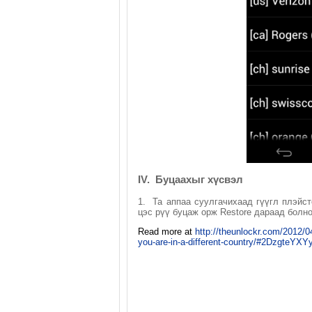
IV. Буцаахыг хүсвэл
1. Та аппаа суулгачихаад гүүгл плэйст
цэс рүү буцаж орж Restore дараад болно
Read more at
http://theunlockr.com/2012/04
you-are-in-a-different-country/#2DzgteYX