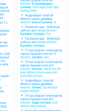
хэрхэн буцааж олох вэ?
бичлэгт
Б.Уламбадрах
рөмж
(зочин):
oloh arga ymar app
игдсэн
baidag bilee
 unlock
 too
Андройдын тольтой
ts)
Монгол гарын драйвер
бичлэгт
Enerel (зочин):
ih
ad 1.1
Facebook app - Фэйсбүүк
сайтын апп татах
бичлэгт
vialable
Буянбат (зочин):
Гоё
уудлыг
Facebook app - Фэйсбүүк
сайтын апп татах
бичлэгт
ne гар
Буянбат (зочин):
..
тернет
Утсаа алдсан тохиолдолд
хэрхэн буцааж олох вэ? 2
OM, USB
бичлэгт
Jandos:
nen
Bricked
р ба
Утсаа алдсан тохиолдолд
k хийх
хэрхэн буцааж олох вэ?
бичлэгт
nazune:
infinix hot 30
play aldsan ymaa yaaj oloh
bolomjtoi ym bol
терей -
н
Андройдын тольтой
Монгол гарын драйвер
бичлэгт
Зочин:
Yaj Mongol
аа
vsgtee bolgoh
вах,
Утсаа алдсан тохиолдолд
хэрхэн буцааж олох вэ?
бичлэгт
Jagai (зочин):
A32
лсан
aldsan oloh bolomj
длүүд
Андройд төхөөрөмж олон