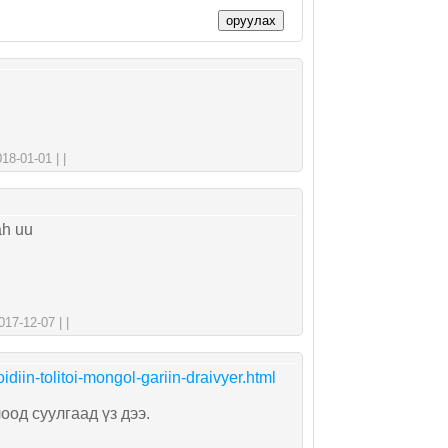
оруулах
8-01-01 | |
ah uu
17-12-07 | |
idiin-tolitoi-mongol-gariin-draivyer.html
оод суулгаад үз дээ.