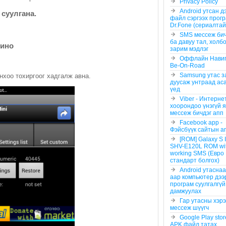
Privacy Policy
Android утсан д
 суулгана.
файл сэргээх прог
Dr.Fоnе (сериалтай
SMS мессеж бич
ба давуу тал, холб
лино
зарим мэдлэг
Оффлайн Нави
Be-On-Road
Samsung утас з
йнхоо тохиргоог хадгалж авна.
дуусаж унтраад ас
үед
Viber - Интерне
хоорондоо үнэгүй я
мессеж бичдэг апп
Facebook app -
Фэйсбүүк сайтын а
[ROM] Galaxy S 
SHV-E120L ROM wi
working SMS (Евро
стандарт болгох)
Android утаснаас
аар компьютер дээ
програм суулгалгүй 
дамжуулах
Гар утасны хэрэ
мессеж шүүгч
Google Play sto
APK файл татах..