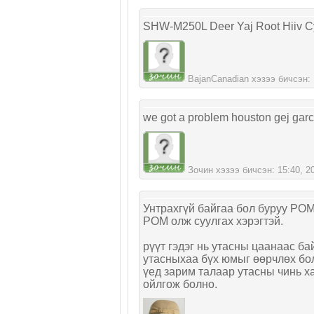
SHW-M250L Deer Yaj Root Hiiv C
BajanCanadian хэзээ бичсэн: 11
we got a problem houston gej garc
Зочин хэзээ бичсэн: 15:40, 201
Унтрахгүй байгаа бол буруу РОМ
РОМ олж суулгах хэрэгтэй.
рүүт гэдэг нь утасны цаанаас ба
утасныхаа бүх юмыг өөрчлөх бол
үед зарим талаар утасны чинь х
ойлгож болно.