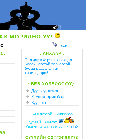
АЙ МОРИЛНО УУ!
с :
С:
::АНХААР::
Энд дарж Хэрэглэх нөхцөл
болон блогтой холбоотой
бусад мэдээлэлтэй
танилцаарай!
::ВЕБ ХОЛБООСУУД::
Дууны үг, шүлэг
Компьютерын блог
Xyyp.mn
Би ч дуртай... бүгдээрээ
дуртай...
Firefox
Үнэгүй татаж авах уу?->
TaTaX
ЭЭ
СҮҮЛИЙН СЭТГЭГДЛҮҮД