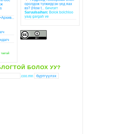
re-оос
оролдож түгжигдсэн үед яах
аж
вэ? (How t...
бичлэгт
п
Saruulsaihan:
Bolok bolchloo
yaaj gargah ve
>Архив...
агч
ндагч
 тавтай
БЛОГТОЙ БОЛОХ УУ?
.coo.mn