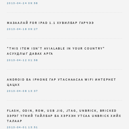
2013-04-24
09:58
МАЗААЛАЙ FOR IPAD 1.1 ХУВИЛБАР ГАРЧЭЭ
2013-04-18
09:27
"THIS ITEM ISN'T AVIALABLE IN YOUR COUNTRY"
АСУУДЛЫГ ДАВАХ АРГА
2013-04-12
01:58
ANDROID БА IPHONE ГАР УТАСНААСАА WIFI ИНТЕРНЕТ
ЦАЦАХ
2013-04-08
13:37
FLASH, ODIN, ROM, USB JIG, JTAG, UNBRICK, BRICKED
ЗЭРЭГ ҮГНИЙ ТАЙЛБАР БА ХЭРХЭН УТСАА UNBRICK ХИЙХ
ТАЛААР
2013-04-01
13:51