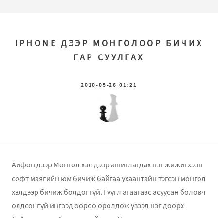
IPHONE ДЭЭР МОНГОЛООР БИЧИХ
ГАР СУУЛГАХ
2010-05-26 01:21
Aифон дээр Монгол хэл дээр ашиглагдах нэг жижигхээн
софт маягийн юм бичиж байгаа ухаантайн тэгсэн монгол
хэлдээр бичиж болдоггүй. Гүүгл агаагаас асуусан боловч
олдсонгүй ингээд өөрөө оролдож үзээд нэг доорх