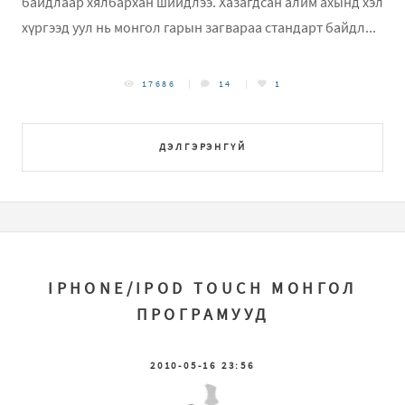
байдлаар хялбархан шийдлээ. Хазагдсан алим ахынд хэл
хүргээд уул нь монгол гарын загвараа стандарт байдл...
17686
14
1
ДЭЛГЭРЭНГҮЙ
IPHONE/IPOD TOUCH МОНГОЛ
ПРОГРАМУУД
2010-05-16 23:56