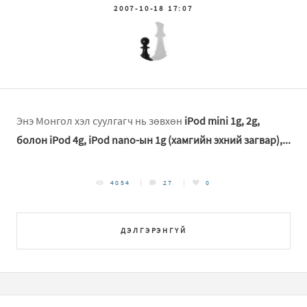
2007-10-18 17:07
Энэ Монгол хэл суулгагч нь зөвхөн
iPod mini 1g, 2g,
болон iPod 4g, iPod nano-ын 1g (хамгийн эхний загвар),...
4054
27
0
ДЭЛГЭРЭНГҮЙ