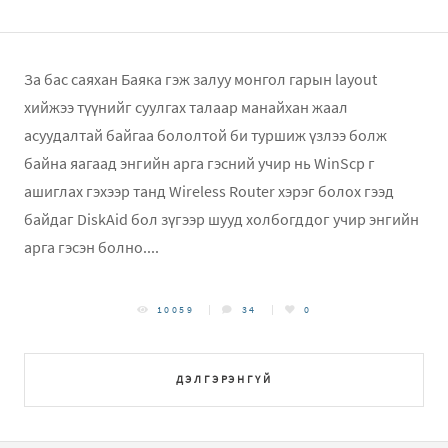
За бас саяхан Баяка гэж залуу монгол гарын layout
хийжээ түүнийг суулгах талаар манайхан жаал
асуудалтай байгаа бололтой би туршиж үзлээ болж
байна яагаад энгийн арга гэсний учир нь WinScp г
ашиглах гэхээр танд Wireless Router хэрэг болох гээд
байдаг DiskAid бол зүгээр шууд холбогддог учир энгийн
арга гэсэн болно....
10059
34
0
ДЭЛГЭРЭНГҮЙ