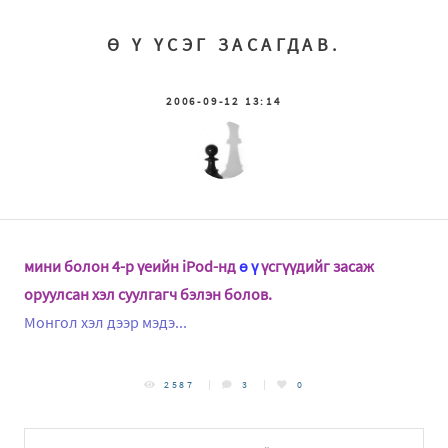
Ө Ү ҮСЭГ ЗАСАГДАВ.
2006-09-12 13:14
мини болон 4-р үеийн iPod-нд
ө ү
үсгүүдийг засаж
оруулсан хэл суулгагч бэлэн болов.
Монгол хэл дээр мэдэ...
2587
3
0