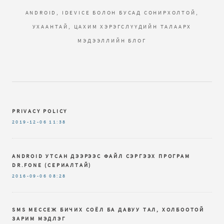
ANDROID, IDEVICE БОЛОН БУСАД СОНИРХОЛТОЙ,
УХААНТАЙ, ЦАХИМ ХЭРЭГСЛҮҮДИЙН ТАЛААРХ
МЭДЭЭЛЛИЙН БЛОГ
PRIVACY POLICY
2019-12-06
11:38
ANDROID УТСАН ДЭЭРЭЭС ФАЙЛ СЭРГЭЭХ ПРОГРАМ
DR.FОNЕ (СЕРИАЛТАЙ)
2016-09-06
08:28
SMS МЕССЕЖ БИЧИХ СОЁЛ БА ДАВУУ ТАЛ, ХОЛБООТОЙ
ЗАРИМ МЭДЛЭГ