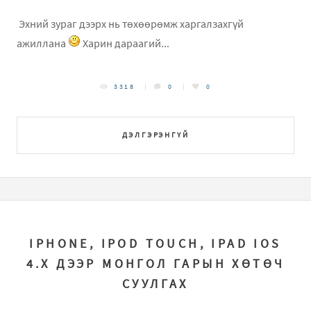
Эхний зураг дээрх нь төхөөрөмж харгалзахгүй
ажиллана
Харин дараагий...
3318
0
0
ДЭЛГЭРЭНГҮЙ
IPHONE, IPOD TOUCH, IPAD IOS
4.X ДЭЭР МОНГОЛ ГАРЫН ХӨТӨЧ
СУУЛГАХ