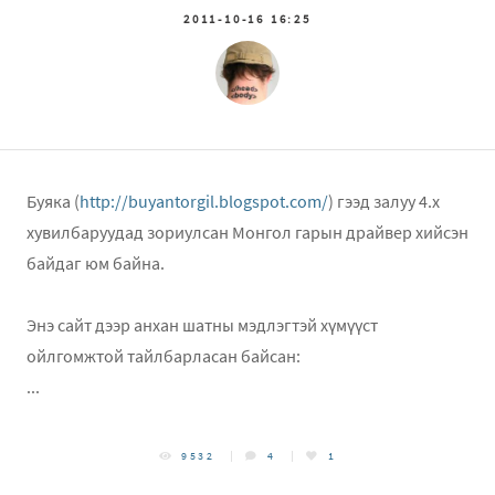
2011-10-16 16:25
Буяка (
http://buyantorgil.blogspot.com/
) гээд залуу 4.x
хувилбаруудад зориулсан Монгол гарын драйвер хийсэн
байдаг юм байна.
Mongolian keyboard driver for ipod,
iphone, ipad touch
Энэ сайт дээр анхан шатны мэдлэгтэй хүмүүст
ойлгомжтой тайлбарласан байсан:
...
9532
4
1