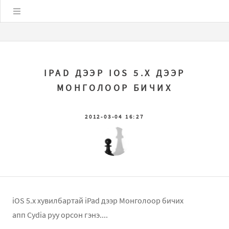
Цэс
IPAD ДЭЭР IOS 5.X ДЭЭР
МОНГОЛООР БИЧИХ
2012-03-04 16:27
iOS 5.x хувилбартай iPad дээр Монголоор бичих
апп Cydia руу орсон гэнэ....