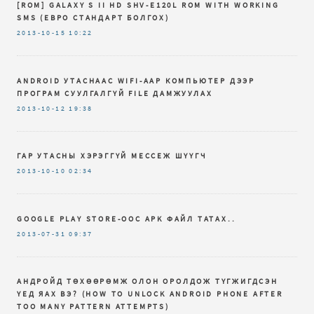
[ROM] GALAXY S II HD SHV-E120L ROM WITH WORKING
SMS (ЕВРО СТАНДАРТ БОЛГОХ)
2013-10-15
10:22
ANDROID УТАСНААС WIFI-ААР КОМПЬЮТЕР ДЭЭР
ПРОГРАМ СУУЛГАЛГҮЙ FILE ДАМЖУУЛАХ
2013-10-12
19:38
ГАР УТАСНЫ ХЭРЭГГҮЙ МЕССЕЖ ШҮҮГЧ
2013-10-10
02:34
GOOGLE PLAY STORE-ООС APK ФАЙЛ ТАТАХ..
2013-07-31
09:37
АНДРОЙД ТӨХӨӨРӨМЖ ОЛОН ОРОЛДОЖ ТҮГЖИГДСЭН
ҮЕД ЯАХ ВЭ? (HOW TO UNLOCK ANDROID PHONE AFTER
TOO MANY PATTERN ATTEMPTS)