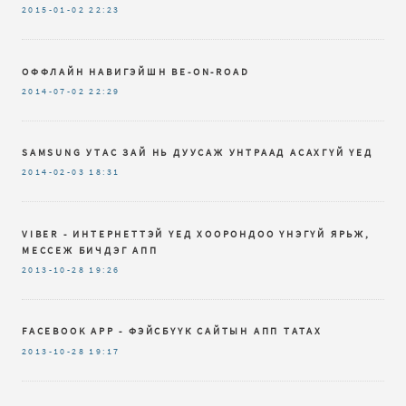
2015-01-02
22:23
ОФФЛАЙН НАВИГЭЙШН BE-ON-ROAD
2014-07-02
22:29
SAMSUNG УТАС ЗАЙ НЬ ДУУСАЖ УНТРААД АСАХГҮЙ ҮЕД
2014-02-03
18:31
VIBER - ИНТЕРНЕТТЭЙ ҮЕД ХООРОНДОО ҮНЭГҮЙ ЯРЬЖ,
МЕССЕЖ БИЧДЭГ АПП
2013-10-28
19:26
FACEBOOK APP - ФЭЙСБҮҮК САЙТЫН АПП ТАТАХ
2013-10-28
19:17