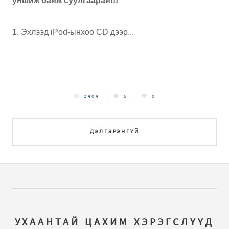
уншиж байж суулгаарай!!!
1. Эхлээд iPod-ынхоо CD дээр...
2404
5
0
ДЭЛГЭРЭНГҮЙ
УХААНТАЙ ЦАХИМ ХЭРЭГСЛҮҮД