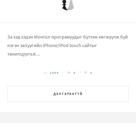
За хэд хэдэн Монгол програмуудыг бүтээж хөгжүүлж буй
нэгэн залуугийн iPhone/iPod touch сайтыг
танилцуулъя:...
2656
5
0
ДЭЛГЭРЭНГҮЙ