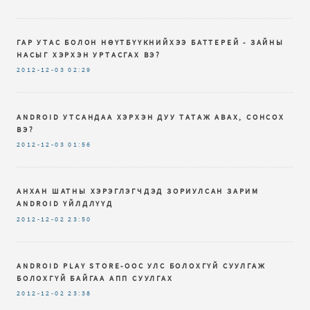
ГАР УТАС БОЛОН НӨҮТБҮҮКНИЙХЭЭ БАТТЕРЕЙ - ЗАЙНЫ
НАСЫГ ХЭРХЭН УРТАСГАХ ВЭ?
2012-12-03
02:29
ANDROID УТСАНДАА ХЭРХЭН ДУУ ТАТАЖ АВАХ, СОНСОХ
ВЭ?
2012-12-03
01:56
АНХАН ШАТНЫ ХЭРЭГЛЭГЧДЭД ЗОРИУЛСАН ЗАРИМ
ANDROID ҮЙЛДЛҮҮД
2012-12-02
23:50
ANDROID PLAY STORE-ООС УЛС БОЛОХГҮЙ СУУЛГАЖ
БОЛОХГҮЙ БАЙГАА АПП СУУЛГАХ
2012-12-02
23:38