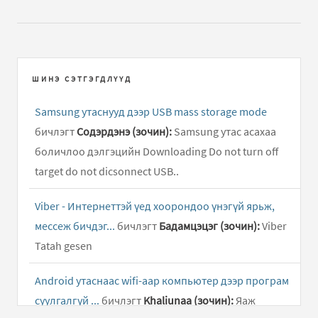
ШИНЭ СЭТГЭГДЛҮҮД
Samsung утаснууд дээр USB mass storage mode
бичлэгт
Содэрдэнэ (зочин):
Samsung утас асахаа
боличлоо дэлгэцийн Downloading Do not turn off
target do not dicsonnect USB..
Viber - Интернеттэй үед хоорондоо үнэгүй ярьж,
мессеж бичдэг...
бичлэгт
Бадамцэцэг (зочин):
Viber
Tatah gesen
Android утаснаас wifi-аар компьютер дээр програм
суулгалгүй ...
бичлэгт
Khaliunaa (зочин):
Яаж