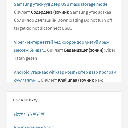
Samsung утаснууд дээр USB mass storage mode
бичлэгт
Содэрдэнэ (зочин):
Samsung утас асахаа
боличлоо дэлгэцийн Downloading Do not turn off
target do not dicsonnect USB..
Viber - Интернеттэй үед хоорондоо үнэгүй ярьж,
мессеж бичдэг...
бичлэгт
Бадамцэцэг (зочин):
Viber
Tatah gesen
Android утаснаас wifi-аар компьютер дээр програм
суулгалгүй ...
бичлэгт
Khaliunaa (зочин):
Яаж
андройд таблетнаас гэр интэрнет цацах
ХОЛБООСУУД
Facebook app - Фэйсбүүк сайтын апп татах
бичлэгт
Enkhbayap:
Mini utasnaas f ion hoh app algae
Дууны үг, шүлэг
bolcihson Farah amaar
Компьютерын блог