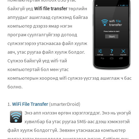
байхгүй үед
Wifi file transfer
төрлийн
аппуудыг ашиглаад сүлжээнд байгаа
компьютер дээрээ ямар нэгэн
програм суулгалгүйгээр дотоод
сүлжээгээрээ утаснаасаа файл хуулж
авч, утас руугаа файл хуулж болдог.
Сүлжээ байхгүй үед wifi-тай
компьютертай бол мөн утас
компьютерын хооронд wifi сүлжээ үүсгээд ашиглаж ч бас
болно.
1.
WiFi File Transfer
(smarterDroid)
Энэ апп нэлээн өргөн хэрэглэгддэг. Энэ нь үнэгүй
хувилбар ба утас руугаа 5МБ-аас дээш хэмжээтэй
файл хуулж болдоггүй. Зөвхөн утаснаасаа компьютер
руугаа татах тохиолдолд ашиглавал зүгээр. Settings рүү