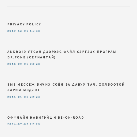
PRIVACY POLICY
2019-12-06
11:38
ANDROID УТСАН ДЭЭРЭЭС ФАЙЛ СЭРГЭЭХ ПРОГРАМ
DR.FОNЕ (СЕРИАЛТАЙ)
2016-09-06
08:28
SMS МЕССЕЖ БИЧИХ СОЁЛ БА ДАВУУ ТАЛ, ХОЛБООТОЙ
ЗАРИМ МЭДЛЭГ
2015-01-02
22:23
ОФФЛАЙН НАВИГЭЙШН BE-ON-ROAD
2014-07-02
22:29