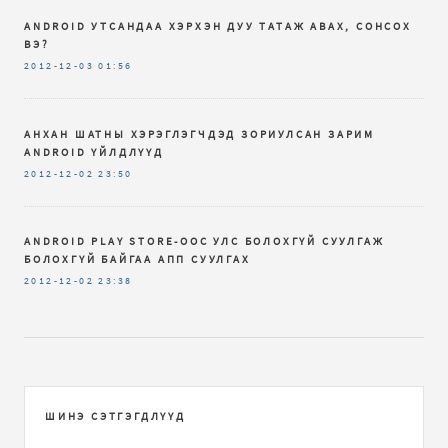
ANDROID УТСАНДАА ХЭРХЭН ДУУ ТАТАЖ АВАХ, СОНСОХ
ВЭ?
2012-12-03
01:56
АНХАН ШАТНЫ ХЭРЭГЛЭГЧДЭД ЗОРИУЛСАН ЗАРИМ
ANDROID ҮЙЛДЛҮҮД
2012-12-02
23:50
ANDROID PLAY STORE-ООС УЛС БОЛОХГҮЙ СУУЛГАЖ
БОЛОХГҮЙ БАЙГАА АПП СУУЛГАХ
2012-12-02
23:38
ШИНЭ СЭТГЭГДЛҮҮД