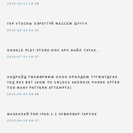
2013-10-12
19:38
ГАР УТАСНЫ ХЭРЭГГҮЙ МЕССЕЖ ШҮҮГЧ
2013-10-10
02:34
GOOGLE PLAY STORE-ООС APK ФАЙЛ ТАТАХ..
2013-07-31
09:37
АНДРОЙД ТӨХӨӨРӨМЖ ОЛОН ОРОЛДОЖ ТҮГЖИГДСЭН
ҮЕД ЯАХ ВЭ? (HOW TO UNLOCK ANDROID PHONE AFTER
TOO MANY PATTERN ATTEMPTS)
2013-04-24
09:58
МАЗААЛАЙ FOR IPAD 1.1 ХУВИЛБАР ГАРЧЭЭ
2013-04-18
09:27