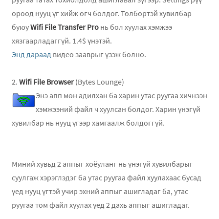
ороод нууц үг хийж өгч болдог. Төлбөртэй хувилбар
буюу
Wifi File Transfer Pro
нь бол хуулах хэмжээ
хязгаарладаггүй. 1.4$ үнэтэй.
Энд дараад
видео зааврыг үзэж болно.
2.
Wifi File Browser
(Bytes Lounge)
Энэ апп мөн адилхан ба харин утас руугаа хичнээн
хэмжээний файл ч хуулсан болдог. Харин үнэгүй
хувилбар нь нууц үгээр хамгаалж болдоггүй.
Миний хувьд 2 аппыг хоёуланг нь үнэгүй хувилбарыг
суулгаж хэрэглэдэг ба утас руугаа файл хуулахаас бусад
үед нууц үгтэй учир эхний аппыг ашигладаг ба, утас
руугаа том файл хуулах үед 2 дахь аппыг ашигладаг.