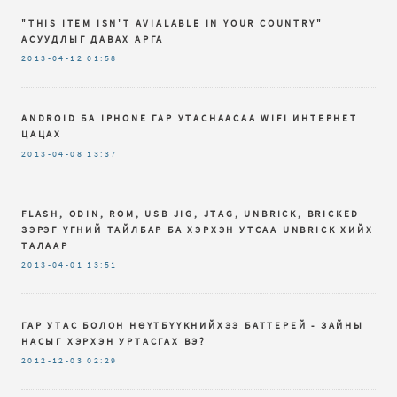
"THIS ITEM ISN'T AVIALABLE IN YOUR COUNTRY"
АСУУДЛЫГ ДАВАХ АРГА
2013-04-12
01:58
ANDROID БА IPHONE ГАР УТАСНААСАА WIFI ИНТЕРНЕТ
ЦАЦАХ
2013-04-08
13:37
FLASH, ODIN, ROM, USB JIG, JTAG, UNBRICK, BRICKED
ЗЭРЭГ ҮГНИЙ ТАЙЛБАР БА ХЭРХЭН УТСАА UNBRICK ХИЙХ
ТАЛААР
2013-04-01
13:51
ГАР УТАС БОЛОН НӨҮТБҮҮКНИЙХЭЭ БАТТЕРЕЙ - ЗАЙНЫ
НАСЫГ ХЭРХЭН УРТАСГАХ ВЭ?
2012-12-03
02:29