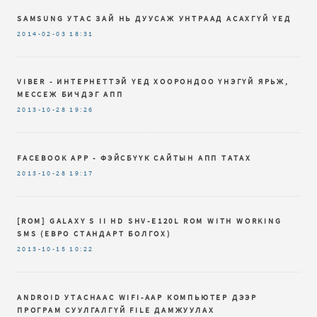
SAMSUNG УТАС ЗАЙ НЬ ДУУСАЖ УНТРААД АСАХГҮЙ ҮЕД
2014-02-03
18:31
VIBER - ИНТЕРНЕТТЭЙ ҮЕД ХООРОНДОО ҮНЭГҮЙ ЯРЬЖ,
МЕССЕЖ БИЧДЭГ АПП
2013-10-28
19:26
FACEBOOK APP - ФЭЙСБҮҮК САЙТЫН АПП ТАТАХ
2013-10-28
19:17
[ROM] GALAXY S II HD SHV-E120L ROM WITH WORKING
SMS (ЕВРО СТАНДАРТ БОЛГОХ)
2013-10-15
10:22
ANDROID УТАСНААС WIFI-ААР КОМПЬЮТЕР ДЭЭР
ПРОГРАМ СУУЛГАЛГҮЙ FILE ДАМЖУУЛАХ