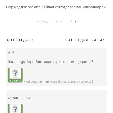
Өөр мэддэг гоё апп байвал сэтгэгдлээр танилцуулаарай.
5612
4
3
СЭТГЭГДЭЛ:
СЭТГЭГДЭЛ БИЧИХ
WIFI
Яаж андройд таблетнаас гэр интэрнет цацах вэ?
Khaliunaa (зочин) хэзээ бичсэн: 2025-04-25 20:16 | |
Yaj suulgah ve