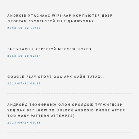
ANDROID УТАСНААС WIFI-ААР КОМПЬЮТЕР ДЭЭР
ПРОГРАМ СУУЛГАЛГҮЙ FILE ДАМЖУУЛАХ
2013-10-12
19:38
ГАР УТАСНЫ ХЭРЭГГҮЙ МЕССЕЖ ШҮҮГЧ
2013-10-10
02:34
GOOGLE PLAY STORE-ООС APK ФАЙЛ ТАТАХ..
2013-07-31
09:37
АНДРОЙД ТӨХӨӨРӨМЖ ОЛОН ОРОЛДОЖ ТҮГЖИГДСЭН
ҮЕД ЯАХ ВЭ? (HOW TO UNLOCK ANDROID PHONE AFTER
TOO MANY PATTERN ATTEMPTS)
2013-04-24
09:58