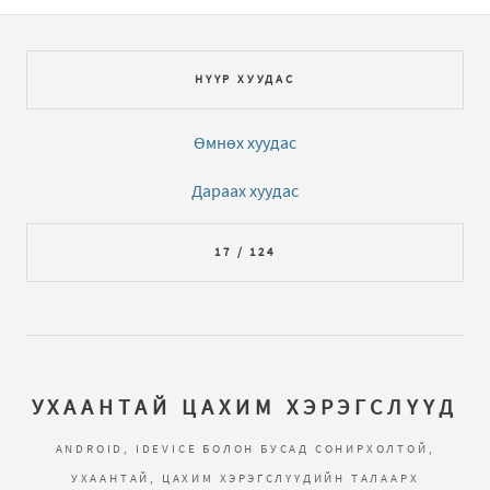
НҮҮР ХУУДАС
Өмнөх хуудас
Дараах хуудас
17 / 124
УХААНТАЙ ЦАХИМ ХЭРЭГСЛҮҮД
ANDROID, IDEVICE БОЛОН БУСАД СОНИРХОЛТОЙ,
УХААНТАЙ, ЦАХИМ ХЭРЭГСЛҮҮДИЙН ТАЛААРХ