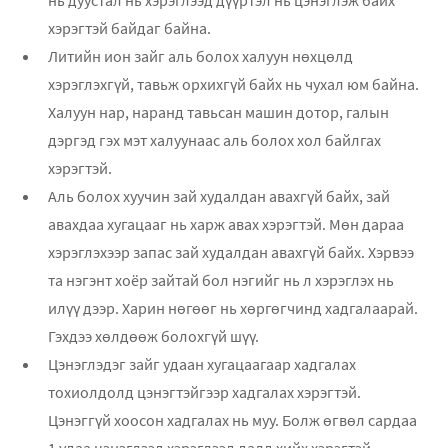
хэрэгтэй байдаг байна.
Литийн ион зайг аль болох халуун нөхцөлд
хэрэглэхгүй, тавьж орхихгүй байх нь чухал юм байна.
Халуун нар, наранд тавьсан машин дотор, галын
дэргэд гэх мэт халуунаас аль болох хол байлгах
хэрэгтэй.
Аль болох хуучин зай худалдан авахгүй байх, зай
авахдаа хугацааг нь харж авах хэрэгтэй. Мөн дараа
хэрэглэхээр запас зай худалдан авахгүй байх. Хэрвээ
та нэгэнт хоёр зайтай бол нэгийг нь л хэрэглэх нь
илүү дээр. Харин нөгөөг нь хөргөгчинд хадгалаарай.
Гэхдээ хөлдөөж болохгүй шүү.
Цэнэглэдэг зайг удаан хугацаагаар хадгалах
тохиолдолд цэнэгтэйгээр хадгалах хэрэгтэй.
Цэнэггүй хоосон хадгалах нь муу. Болж өгвөл сардаа
1 удаа цэнэглээд хэрэглээд далд хийх хэрэгтэй.