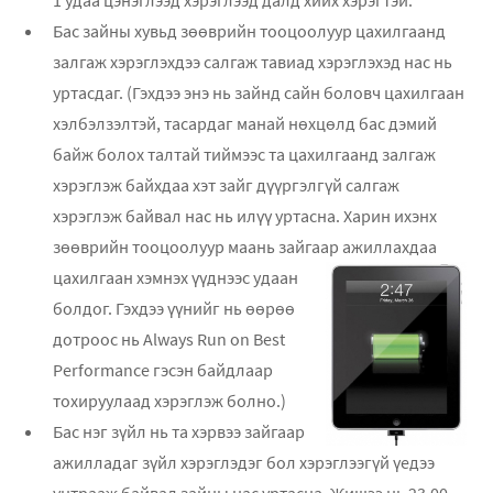
Бас зайны хувьд зөөврийн тооцоолуур цахилгаанд
залгаж хэрэглэхдээ салгаж тавиад хэрэглэхэд нас нь
уртасдаг. (Гэхдээ энэ нь зайнд сайн боловч цахилгаан
хэлбэлзэлтэй, тасардаг манай нөхцөлд бас дэмий
байж болох талтай тиймээс та цахилгаанд залгаж
хэрэглэж байхдаа хэт зайг дүүргэлгүй салгаж
хэрэглэж байвал нас нь илүү уртасна. Харин ихэнх
зөөврийн тооцоолуур маань зайгаар ажиллахдаа
цахилгаан хэмнэх
үүднээс удаан
болдог. Гэхдээ үүнийг нь өөрөө
дотроос нь Always Run on Best
Performance гэсэн байдлаар
тохируулаад хэрэглэж болно.)
Бас нэг зүйл нь та хэрвээ зайгаар
ажилладаг зүйл хэрэглэдэг бол хэрэглээгүй үедээ
унтрааж байвал зайны нас уртасна. Жишээ нь 23.00-