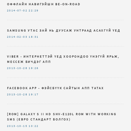
ОФФЛАЙН НАВИГЭЙШН BE-ON-ROAD
2014-07-02
22:29
SAMSUNG УТАС ЗАЙ НЬ ДУУСАЖ УНТРААД АСАХГҮЙ ҮЕД
2014-02-03
18:31
VIBER - ИНТЕРНЕТТЭЙ ҮЕД ХООРОНДОО ҮНЭГҮЙ ЯРЬЖ,
МЕССЕЖ БИЧДЭГ АПП
2013-10-28
19:26
FACEBOOK APP - ФЭЙСБҮҮК САЙТЫН АПП ТАТАХ
2013-10-28
19:17
[ROM] GALAXY S II HD SHV-E120L ROM WITH WORKING
SMS (ЕВРО СТАНДАРТ БОЛГОХ)
2013-10-15
10:22