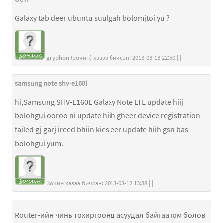
Galaxy tab deer ubuntu suulgah bolomjtoi yu ?
gryphon (зочин) хэзээ бичсэн: 2013-03-13 22:50 | |
samsung note shv-e160l
hi,Samsung SHV-E160L Galaxy Note LTE update hiij
bolohgui ooroo ni update hiih gheer device registration
failed gj garj ireed bhiin kies eer update hiih gsn bas
bolohgui yum.
Зочин хэзээ бичсэн: 2013-03-12 13:38 | |
Router-ийн чинь тохиргоонд асуудал байгаа юм болов