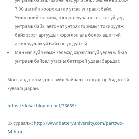
7.00 цагийн хооронд гар утсаа унтрааж байх.
Чихэвчний хөгжим, тооцоолуураа хэрэглээгүй үед
унтрааж байх, автомат унтрах горимыг тохируулж
байх зэрэг аргуудыг хэрэглэн аль болох ашиггүй
ажиллуулахгүй байх нь үр дүнтэй.
Мөн нэг зүйл нэмж хэлэхэд хэрэглээгүй үедээ wifi-аа
унтрааж байвал утасны баттерей удаан барьдаг.
Мөн танд өөр мэддэг зүйл байвал сэтгэгдлээр бидэнтэй
хуваалцаарай.
https://dusal.blogmn.net/36659/
Эх сурвалж:
http://www.batteryuniversity.com/parttwo-
34.htm