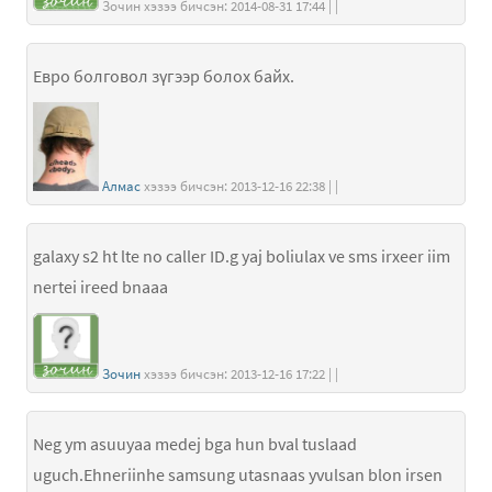
Зочин хэзээ бичсэн: 2014-08-31 17:44 | |
Евро болговол зүгээр болох байх.
Алмас
хэзээ бичсэн: 2013-12-16 22:38 | |
galaxy s2 ht lte no caller ID.g yaj boliulax ve sms irxeer iim
nertei ireed bnaaa
Зочин
хэзээ бичсэн: 2013-12-16 17:22 | |
Neg ym asuuyaa medej bga hun bval tuslaad
uguch.Ehneriinhe samsung utasnaas yvulsan blon irsen