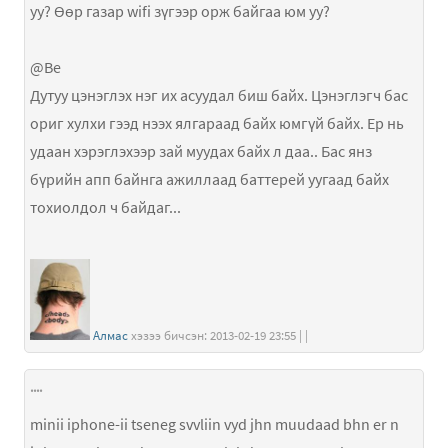
уу? Өөр газар wifi зүгээр орж байгаа юм уу?
@Be
Дутуу цэнэглэх нэг их асуудал биш байх. Цэнэглэгч бас
ориг хулхи гээд нээх ялгараад байх юмгүй байх. Ер нь
удаан хэрэглэхээр зай муудах байх л даа.. Бас янз
бүрийн апп байнга ажиллаад баттерей уугаад байх
тохиолдол ч байдаг...
Алмас
хэзээ бичсэн: 2013-02-19 23:55 | |
....
minii iphone-ii tseneg svvliin vyd jhn muudaad bhn er n