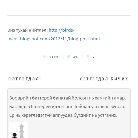
Энэ тухай нийтлэл:
http://birds-
tweet.blogspot.com/2012/11/blog-post.html
9156
24
1
СЭТГЭГДЭЛ:
СЭТГЭГДЭЛ БИЧИХ
Зөөврийн баттерей банктай болсон нь хамгийн амар.
Бас элдэв баттерей иддэг апп байвал устгавал зүгээр.
Ер нь хэрэглэдэггүй аппуудаа бүгдийг нь устгачих.