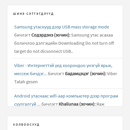
ШИНЭ СЭТГЭГДЛҮҮД
Samsung утаснууд дээр USB mass storage mode
бичлэгт
Содэрдэнэ (зочин):
Samsung утас асахаа
боличлоо дэлгэцийн Downloading Do not turn off
target do not dicsonnect USB..
Viber - Интернеттэй үед хоорондоо үнэгүй ярьж,
мессеж бичдэг...
бичлэгт
Бадамцэцэг (зочин):
Viber
Tatah gesen
Android утаснаас wifi-аар компьютер дээр програм
суулгалгүй ...
бичлэгт
Khaliunaa (зочин):
Яаж
андройд таблетнаас гэр интэрнет цацах
ХОЛБООСУУД
Facebook app - Фэйсбүүк сайтын апп татах
бичлэгт