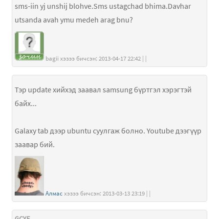
sms-iin yj unshij blohve.Sms ustagchad bhima.Davhar
utsanda avah ymu medeh arag bnu?
bagii хэзээ бичсэн: 2013-04-17 22:42 | |
Тэр update хийхэд заавал samsung бүртгэл хэрэгтэй
байх...
Galaxy tab дээр ubuntu суулгаж болно. Youtube дээгүүр
заавар бий.
Алмас
хэзээ бичсэн: 2013-03-13 23:19 | |
GCYF