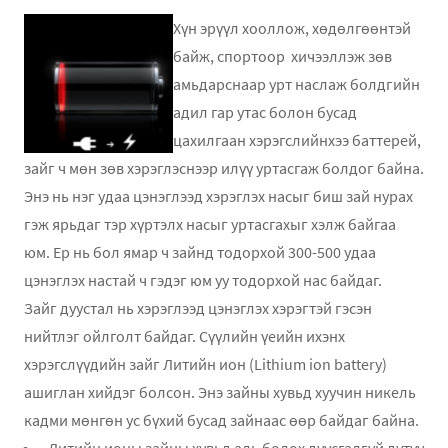
Хүн эрүүл хооллож, хөдөлгөөнтэй
байж, спортоор хичээллэж зөв
амьдарснаар урт наслаж болдгийн
адил гар утас болон бусад
цахилгаан хэрэгслийнхээ баттерей,
зайг ч мөн зөв хэрэглэснээр илүү уртасгаж болдог байна.
Энэ нь нэг удаа цэнэглээд хэрэглэх насыг биш зай нурах
гэж ярьдаг тэр хүртэлх насыг уртасгахыг хэлж байгаа
юм. Ер нь бол ямар ч зайнд тодорхой 300-500 удаа
цэнэглэх настай ч гэдэг юм уу тодорхой нас байдаг.
Зайг дуустал нь хэрэглээд цэнэглэх хэрэгтэй гэсэн
нийтлэг ойлголт байдаг. Сүүлийн үеийн ихэнх
хэрэгслүүдийн зайг Литийн ион (Lithium ion battery)
ашиглан хийдэг болсон. Энэ зайны хувьд хуучин никель
кадми мөнгөн ус бүхий бусад зайнаас өөр байдаг байна.
Литийн ионы зайны хувьд аль болох дуусгалгүй дутуу