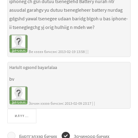
iphoneg ch gsn dutuu tseneglehd Battery nurah ntr
asuudal garahgv yu dutuu tsenegleheer battery nurdag
gdgshd yawal tsenegee udaan baridg blgoh u bas iphone-
ii tseneglegchg yj orig hulhiig n mdeh we?
Be хэзээ бичсэн: 2013-02-19 13:58 | |
Hariult ogsond bayarlalaa
bv
Зочин хэзээ бичсэн: 2013-02-09 23:17 | |
ИЛҮҮ...
Бүртгэлээр бичих
Зочиноор бичих