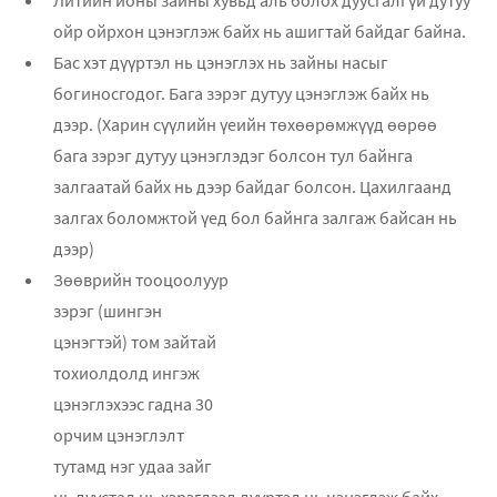
ойр ойрхон цэнэглэж байх нь ашигтай байдаг байна.
Бас хэт дүүртэл нь цэнэглэх нь зайны насыг
богиносгодог. Бага зэрэг дутуу цэнэглэж байх нь
дээр. (Харин сүүлийн үеийн төхөөрөмжүүд өөрөө
бага зэрэг дутуу цэнэглэдэг болсон тул байнга
залгаатай байх нь дээр байдаг болсон. Цахилгаанд
залгах боломжтой үед бол байнга залгаж байсан нь
дээр)
Зөөврийн тооцоолуур
зэрэг (шингэн
цэнэгтэй) том зайтай
тохиолдолд ингэж
цэнэглэхээс гадна 30
орчим цэнэглэлт
тутамд нэг удаа зайг
нь дуустал нь хэрэглээд дүүртэл нь цэнэглэж байх