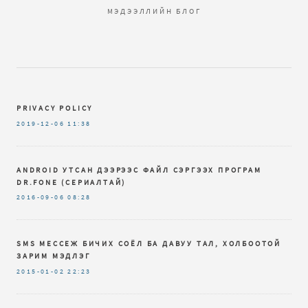
МЭДЭЭЛЛИЙН БЛОГ
PRIVACY POLICY
2019-12-06
11:38
ANDROID УТСАН ДЭЭРЭЭС ФАЙЛ СЭРГЭЭХ ПРОГРАМ
DR.FОNЕ (СЕРИАЛТАЙ)
2016-09-06
08:28
SMS МЕССЕЖ БИЧИХ СОЁЛ БА ДАВУУ ТАЛ, ХОЛБООТОЙ
ЗАРИМ МЭДЛЭГ
2015-01-02
22:23