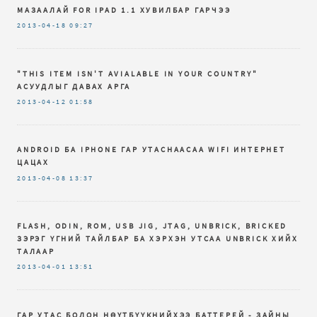
МАЗААЛАЙ FOR IPAD 1.1 ХУВИЛБАР ГАРЧЭЭ
2013-04-18
09:27
"THIS ITEM ISN'T AVIALABLE IN YOUR COUNTRY"
АСУУДЛЫГ ДАВАХ АРГА
2013-04-12
01:58
ANDROID БА IPHONE ГАР УТАСНААСАА WIFI ИНТЕРНЕТ
ЦАЦАХ
2013-04-08
13:37
FLASH, ODIN, ROM, USB JIG, JTAG, UNBRICK, BRICKED
ЗЭРЭГ ҮГНИЙ ТАЙЛБАР БА ХЭРХЭН УТСАА UNBRICK ХИЙХ
ТАЛААР
2013-04-01
13:51
ГАР УТАС БОЛОН НӨҮТБҮҮКНИЙХЭЭ БАТТЕРЕЙ - ЗАЙНЫ