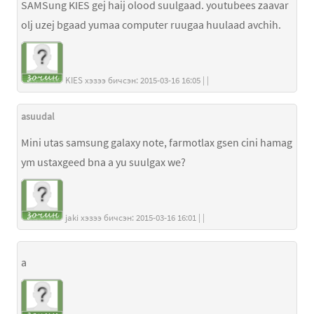
SAMSung KIES gej haij olood suulgaad. youtubees zaavar
olj uzej bgaad yumaa computer ruugaa huulaad avchih.
KIES хэзээ бичсэн: 2015-03-16 16:05 | |
asuudal
Mini utas samsung galaxy note, farmotlax gsen cini hamag
ym ustaxgeed bna a yu suulgax we?
jaki хэзээ бичсэн: 2015-03-16 16:01 | |
a