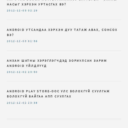
НАСЫГ ХЭРХЭН УРТАСГАХ ВЭ?
2012-12-03
02:29
ANDROID УТСАНДАА ХЭРХЭН ДУУ ТАТАЖ АВАХ, СОНСОХ
ВЭ?
2012-12-03
01:56
АНХАН ШАТНЫ ХЭРЭГЛЭГЧДЭД ЗОРИУЛСАН ЗАРИМ
ANDROID ҮЙЛДЛҮҮД
2012-12-02
23:50
ANDROID PLAY STORE-ООС УЛС БОЛОХГҮЙ СУУЛГАЖ
БОЛОХГҮЙ БАЙГАА АПП СУУЛГАХ
2012-12-02
23:38