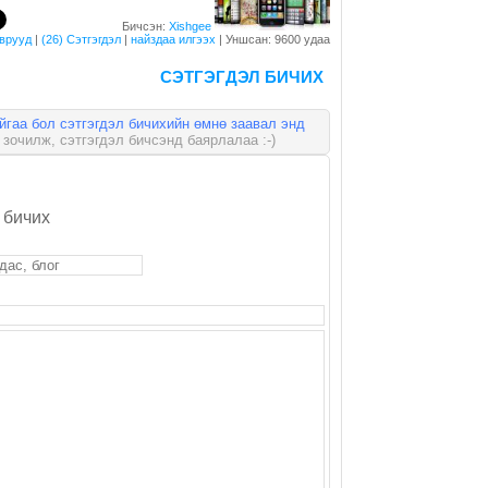
Бичсэн:
Xishgee
врууд
|
(26) Сэтгэгдэл
|
найздаа илгээх
| Уншсан: 9600 удаа
СЭТГЭГДЭЛ БИЧИХ
айгаа бол сэтгэгдэл бичихийн өмнө заавал энд
зочилж, сэтгэгдэл бичсэнд баярлалаа :-)
 бичих