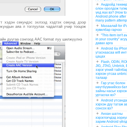
Андройд төхөө
олон оролдож түгж
үед яах вэ? (How to
Android phone after
many pattern attemp
эгт хэдэн секундэс эхлээд хэдтэх секунд дээр
Мазаалай for iP
секундын аяа л тоглуулах чадалтай учир тооцож
хувилбар гарчээ
"This item isn't a
ухайн дуугаа сонгоод AAC format луу шилжүүлнэ
in your country" ас
давах арга
Android ба iPho
утаснаасаа wifi ин
цацах
Flash, ODIN, R
JIG, JTAG, Unbrick, 
зэрэг үгний тайлба
хэрхэн утсаа unbric
талаар
Гар утас болон
нөүтбүүкнийхээ бат
зайны насыг хэрхэ
уртасгах вэ?
Android утсанд
хэрхэн дуу татаж а
сонсох вэ?
Анхан шатны
хэрэглэгчдэд зориу
зарим Android үйл