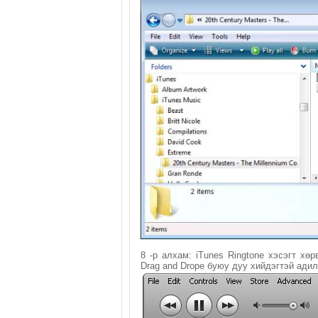
8 -р алхам: iTunes Ringtone хэсэгт хө
Drag and Drope буюу дуу хийдэгтэй ади