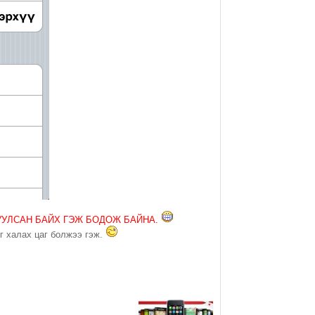
УУЛСАН БАЙХ ГЭЖ БОДОЖ БАЙНА.
г халах цаг болжээ гэж.