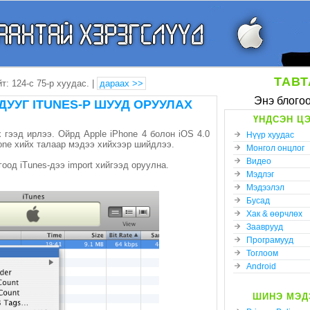
ТАВТ
йт: 124-с 75-р хуудас. |
дараах >>
Энэ блогоо
УУГ ITUNES-Р ШУУД ОРУУЛАХ
ҮНДСЭН ЦЭ
 гээд ирлээ. Ойрд Apple iPhone 4 болон iOS 4.0
Нүүр хуудас
tone хийх талаар мэдээ хийхээр шийдлээ.
Монгол онцлог
Видео
оод iTunes-дээ import хийгээд оруулна.
Мэдлэг
Мэдээлэл
Бусад
Хак & өөрчлөх
Зааврууд
Програмууд
Тоглоом
Android
ШИНЭ МЭД