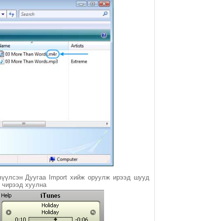
рвүүлсэн Дуугаа Import хийж оруулж ирээд шууд
л чирээд хуулна