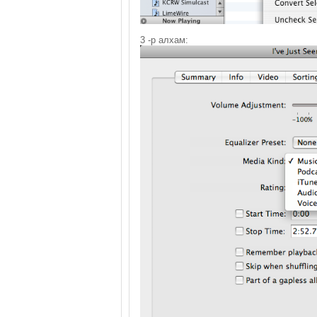
3
-р алхам: