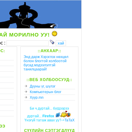
АЙ МОРИЛНО УУ!
с :
С:
::АНХААР::
Энд дарж Хэрэглэх нөхцөл
болон блогтой холбоотой
бусад мэдээлэлтэй
танилцаарай!
::ВЕБ ХОЛБООСУУД::
Дууны үг, шүлэг
Компьютерын блог
Xyyp.mn
Би ч дуртай... бүгдээрээ
дуртай...
Firefox
Үнэгүй татаж авах уу?->
TaTaX
ЭЭ
СҮҮЛИЙН СЭТГЭГДЛҮҮД