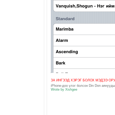
ЗА ИНГЭЭД ХЭРЭГ БОЛОХ МЭДЭЭ ОР
iPhone-доо үлэг болсон Din Don аянууды
Wrote by Xishgee