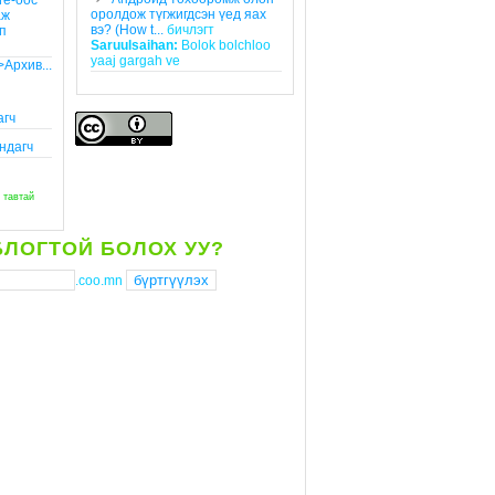
re-оос
оролдож түгжигдсэн үед яах
аж
вэ? (How t...
бичлэгт
п
Saruulsaihan:
Bolok bolchloo
yaaj gargah ve
>Архив...
агч
ндагч
 тавтай
БЛОГТОЙ БОЛОХ УУ?
.coo.mn