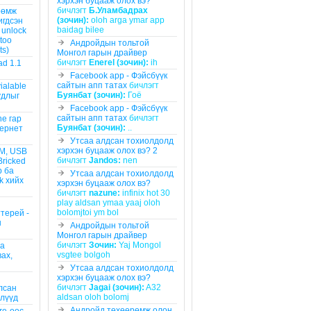
хэрхэн буцааж олох вэ?
бичлэгт
Б.Уламбадрах
рөмж
(зочин):
oloh arga ymar app
игдсэн
baidag bilee
 unlock
 too
Андройдын тольтой
ts)
Монгол гарын драйвер
бичлэгт
Enerel (зочин):
ih
ad 1.1
Facebook app - Фэйсбүүк
сайтын апп татах
бичлэгт
vialable
Буянбат (зочин):
Гоё
уудлыг
Facebook app - Фэйсбүүк
сайтын апп татах
бичлэгт
ne гар
Буянбат (зочин):
..
тернет
Утсаа алдсан тохиолдолд
хэрхэн буцааж олох вэ? 2
OM, USB
бичлэгт
Jandos:
nen
Bricked
р ба
Утсаа алдсан тохиолдолд
k хийх
хэрхэн буцааж олох вэ?
бичлэгт
nazune:
infinix hot 30
play aldsan ymaa yaaj oloh
bolomjtoi ym bol
терей -
н
Андройдын тольтой
Монгол гарын драйвер
бичлэгт
Зочин:
Yaj Mongol
аа
vsgtee bolgoh
вах,
Утсаа алдсан тохиолдолд
хэрхэн буцааж олох вэ?
бичлэгт
Jagai (зочин):
A32
лсан
aldsan oloh bolomj
длүүд
Андройд төхөөрөмж олон