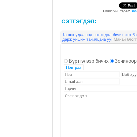
Бичлэгийн төрөл:
Заа
СЭТГЭГДЭЛ:
Та анх удаа энд сэтгэгдэл бичих гэж б
дарж уншиж танилцана уу!
Манай блогт 
Бүртгэлээр бичих
Зочиноор