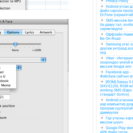
Privacy Policy
Android утсан д
файл сэргээх прог
Dr.Fоnе (сериалтай
SMS мессеж бич
ба давуу тал, холб
зарим мэдлэг
Оффлайн Нави
Be-On-Road
Samsung утас з
дуусаж унтраад ас
үед
Viber - Интерне
хоорондоо үнэгүй я
мессеж бичдэг апп
Facebook app -
Фэйсбүүк сайтын а
[ROM] Galaxy S 
SHV-E120L ROM wi
working SMS (Евро
стандарт болгох)
Android утаснаас
аар компьютер дээ
програм суулгалгүй 
дамжуулах
Гар утасны хэрэ
мессеж шүүгч
Google Play sto
APK файл татах..