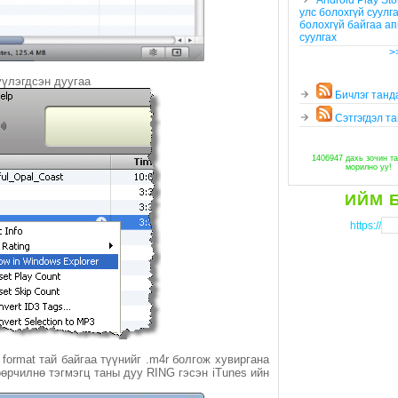
Android Play Sto
улс болохгүй суулг
болохгүй байгаа ап
суулгах
>
үүлэгдсэн дуугаа
Бичлэг танд
Сэтгэгдэл та
1406947 дахь зочин та
морилно уу!
ИЙМ 
https://
format тай байгаа түүнийг .m4r болгож хувиргана
 өөрчилнө тэгмэгц таны дуу RING гэсэн iTunes ийн