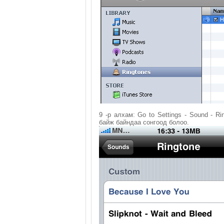
9 -р алхам: Go to Settings - Sound - 
байж байндаа сонгоод болоо.