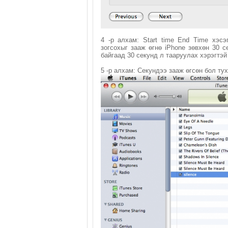
4 -р алхам: Start time End Time хэс
зогсохыг зааж өгнө iPhone зөвхөн 30 
байгаад 30 секунд л тааруулах хэрэгтэй
5 -р алхам: Секундээ зааж өгсөн бол т