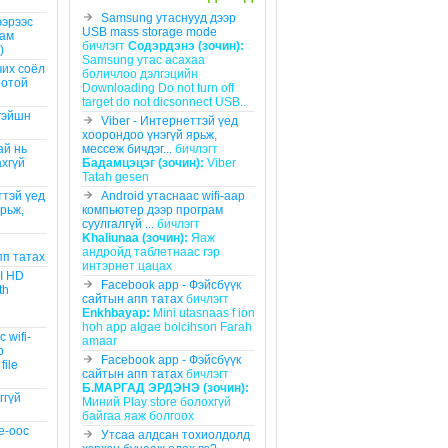
Samsung утаснууд дээр
ээрээс
USB mass storage mode
рам
бичлэгт
Содэрдэнэ (зочин):
)
Samsung утас асахаа
их соёл
боличлоо дэлгэцийн
оотой
Downloading Do not turn off
target do not dicsonnect USB..
гэйшн
Viber - Интернеттэй үед
хоорондоо үнэгүй ярьж,
ай нь
мессеж бичдэг...
бичлэгт
ахгүй
Бадамцэцэг (зочин):
Viber
Tatah gesen
ттэй үед
Android утаснаас wifi-аар
рьж,
компьютер дээр програм
суулгалгүй ...
бичлэгт
Khaliunaa (зочин):
Яаж
андройд таблетнаас гэр
пп татах
интэрнет цацах
II HD
Facebook app - Фэйсбүүк
th
сайтын апп татах
бичлэгт
Enkhbayap:
Mini utasnaas f ion
hoh app algae bolcihson Farah
 wifi-
amaar
р
Facebook app - Фэйсбүүк
file
сайтын апп татах
бичлэгт
Б.МАРГАД ЭРДЭНЭ (зочин):
ггүй
Миний Play store болохгүй
байгаа яаж болгоох
re-оос
Утсаа алдсан тохиолдолд