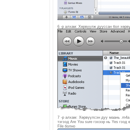
6 -р алхам: Хөрвүүлж дууссан бол хөрв
7 -р алхам: Хөрвүүлсэн дуу маань .m4a 
тэгээд Are You sure гэхээр нь Yes гээд
File болно