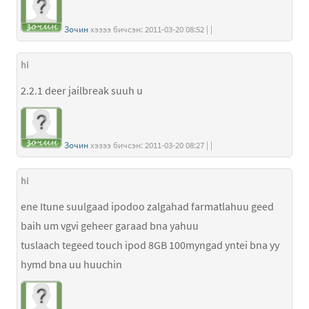
Зочин
хэзээ бичсэн: 2011-03-20 08:52 | |
hi
2.2.1 deer jailbreak suuh u
Зочин
хэзээ бичсэн: 2011-03-20 08:27 | |
hi
ene Itune suulgaad ipodoo zalgahad farmatlahuu geed
baih um vgvi geheer garaad bna yahuu
tuslaach tegeed touch ipod 8GB 100myngad yntei bna yy
hymd bna uu huuchin