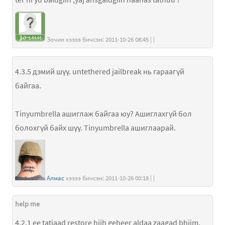
Зочин хэзээ бичсэн: 2011-10-26 08:45 | |
4.3.5 дэмий шүү. untethered jailbreak нь гараагүй
байгаа.
Tinyumbrella ашиглаж байгаа юу? Ашиглахгүй бол
болохгүй байх шүү. Tinyumbrella ашиглаарай.
Алмас
хэзээ бичсэн: 2011-10-26 00:18 | |
help me
4.2.1 ee tatjaad restore hiih geheer aldaa zaagad bhiim,