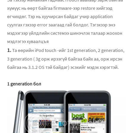
хүмүүс нь өөрт байгаа firmware-ээр restore хийгээд
өгчихдөг. Тэр нь хуучирсан байдаг учир application
суулгах гэхээр error заагаад гай болдог. Тэгэхээр энэ
мэдээгээр үйлдлийн системээ шинэчлэх талаар жоохон
мэдлэгээ хуваалцъя
1.
Та өөрийн iPod touch -ийг 1st generation, 2 generation,
3 generation ( 3g орж ирээгүй байгаа байх аа, орж ирсэн
байгаа нь 3.1.2 OS тэй байдаг) эсэхийг мэдэх хэрэгтэй.
1 generation бол