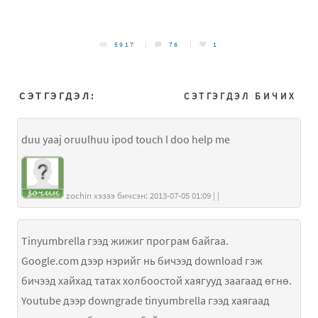
5917
76
1
СЭТГЭГДЭЛ:
СЭТГЭГДЭЛ БИЧИХ
duu yaaj oruulhuu ipod touch l doo help me
zochin хэзээ бичсэн: 2013-07-05 01:09 | |
Tinyumbrella гээд жижиг програм байгаа.
Google.com дээр нэрийг нь бичээд download гэж
бичээд хайхад татах холбоостой хаягууд заагаад өгнө.
Youtube дээр downgrade tinyumbrella гээд хаягаад