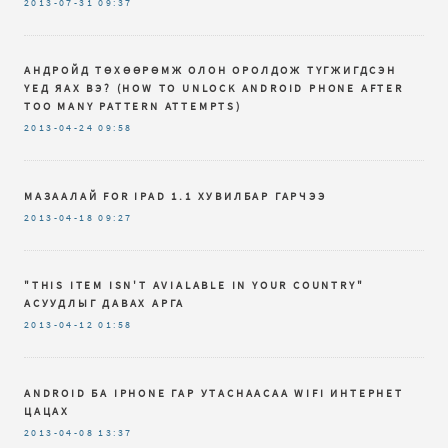
2013-07-31
09:37
АНДРОЙД ТӨХӨӨРӨМЖ ОЛОН ОРОЛДОЖ ТҮГЖИГДСЭН
ҮЕД ЯАХ ВЭ? (HOW TO UNLOCK ANDROID PHONE AFTER
TOO MANY PATTERN ATTEMPTS)
2013-04-24
09:58
МАЗААЛАЙ FOR IPAD 1.1 ХУВИЛБАР ГАРЧЭЭ
2013-04-18
09:27
"THIS ITEM ISN'T AVIALABLE IN YOUR COUNTRY"
АСУУДЛЫГ ДАВАХ АРГА
2013-04-12
01:58
ANDROID БА IPHONE ГАР УТАСНААСАА WIFI ИНТЕРНЕТ
ЦАЦАХ
2013-04-08
13:37