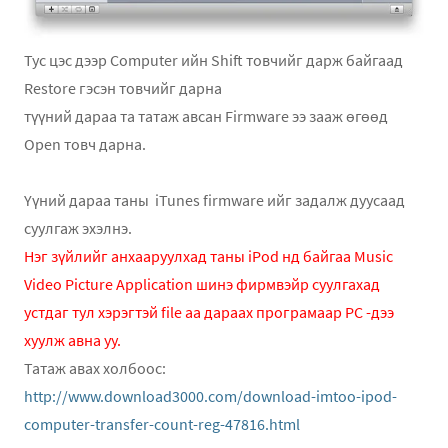
Тус цэс дээр Computer ийн Shift товчийг дарж байгаад
Restore гэсэн товчийг дарна
түүний дараа та татаж авсан Firmware ээ зааж өгөөд
Open товч дарна.
Үүний дараа таны iTunes firmware ийг задалж дуусаад
суулгаж эхэлнэ.
Нэг зүйлийг анхааруулхад таны iPod нд байгаа Music
Video Picture Application шинэ фирмвэйр суулгахад
устдаг тул хэрэгтэй file аа дараах програмаар PC -дээ
хуулж авна уу.
Татаж авах холбоос:
http://www.download3000.com/download-imtoo-ipod-
computer-transfer-count-reg-47816.html