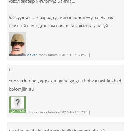
үзвэл заавар бичлэгүүд байгаа...
5.0 суулгах гэж яараад дэмий л болов уу даа. Нэг их
олигтой нэмэгдсэн юм надад лав ажиглагдаагүй...
Алмас
хэзээ бичсэн: 2011-10-27 21:57 | |
Hi
ene 5.0 her bol, apps suulgahd gaiguu bolwuu ashiglahad
bolomjiin uu
Зочин хэзээ бичсэн: 2011-10-27 20:32 | |
ter ni yu baidgiin ,yaj ahsgaldgiin haanas tathuu ?