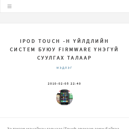
Цэс
IPOD TOUCH -Н ҮЙЛДЛИЙН
СИСТЕМ БУЮУ FIRMWARE ҮНЭГҮЙ
СУУЛГАХ ТАЛААР
МЭДЛЭГ
2010-02-05 22:40
За тэхээр манайхан гаднаас iTouch авахаар зарж байгаа