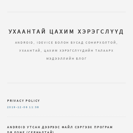
УХААНТАЙ ЦАХИМ ХЭРЭГСЛҮҮД
ANDROID, IDEVICE БОЛОН БУСАД СОНИРХОЛТОЙ,
УХААНТАЙ, ЦАХИМ ХЭРЭГСЛҮҮДИЙН ТАЛААРХ
МЭДЭЭЛЛИЙН БЛОГ
PRIVACY POLICY
2019-12-06
11:38
ANDROID УТСАН ДЭЭРЭЭС ФАЙЛ СЭРГЭЭХ ПРОГРАМ
DR.FОNЕ (СЕРИАЛТАЙ)