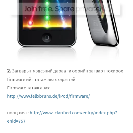
2.
Загварыг мэдсэний дараа та өөрийн загварт тохирох
firmware ийг татаж авах хэрэгтэй
Firmware татаж авах:
http://www.felixbruns.de/iPod/firmware/
нөөц хаяг:
http://www.iclarified.com/entry/index.php?
enid=757