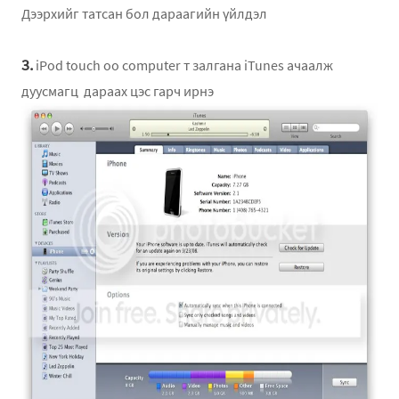
Дээрхийг татсан бол дараагийн үйлдэл
3.
iPod touch оо computer т залгана iTunes ачаалж
дуусмагц дараах цэс гарч ирнэ