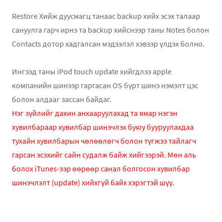
Restore Хийж дуусмагц танаас backup хийх эсэх талаар
сануулга гарч ирнэ та backup хийснээр таны Notes болон
Contacts дотор хадгалсан мэдээлэл хэвээр үлдэх болно.
Ингээд таны iPod touch update хийгдлээ apple
компанийн шинээр гаргасан OS бүрт шинэ нэмэлт цэс
болон алдааг зассан байдаг.
Нэг зүйлийг дахин анхааруулахад та ямар нэгэн
хувилбараар хувилбар шинэчлэх буюу бууруулахдаа
тухайн хувилбарын чөлөөлөгч болон түгжээ тайлагч
гарсан эсэхийг сайн судалж байж хийгээрэй. Мөн аль
болох iTunes-ээр өөрөөр санал болгосон хувилбар
шинэчлэлт (update) хийхгүй байх хэрэгтэй шүү
.