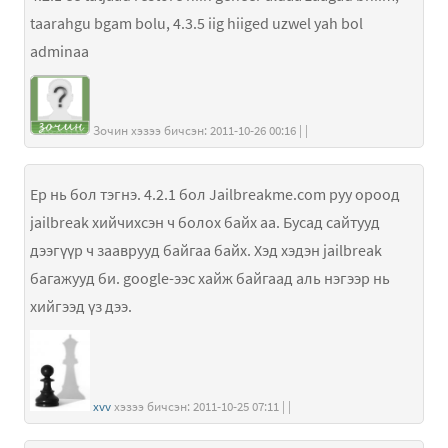
taarahgu bgam bolu, 4.3.5 iig hiiged uzwel yah bol
adminaa
Зочин хэзээ бичсэн: 2011-10-26 00:16 | |
Ер нь бол тэгнэ. 4.2.1 бол Jailbreakme.com руу ороод
jailbreak хийчихсэн ч болох байх аа. Бусад сайтууд
дээгүүр ч зааврууд байгаа байх. Хэд хэдэн jailbreak
багажууд би. google-ээс хайж байгаад аль нэгээр нь
хийгээд үз дээ.
xvv
хэзээ бичсэн: 2011-10-25 07:11 | |