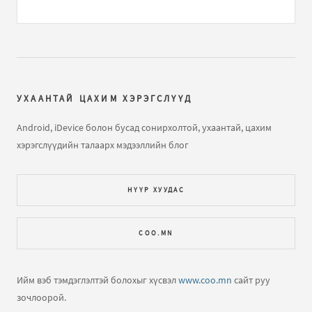
Андройдын тольтой Монгол гарын драйвер
бичлэгт
Enerel (зочин):
ih
Facebook app - Фэйсбүүк сайтын апп татах
бичлэгт
Буянбат (зочин):
Гоё
УХААНТАЙ ЦАХИМ ХЭРЭГСЛҮҮД
Android, iDevice болон бусад сонирхолтой, ухаантай, цахим
Facebook app - Фэйсбүүк сайтын апп татах
бичлэгт
хэрэгслүүдийн талаарх мэдээллийн блог
Буянбат (зочин):
..
Утсаа алдсан тохиолдолд хэрхэн буцааж олох вэ? 2
НҮҮР ХУУДАС
бичлэгт
Jandos:
nen
COO.MN
Утсаа алдсан тохиолдолд хэрхэн буцааж олох вэ?
бичлэгт
nazune:
infinix hot 30 play aldsan ymaa yaaj
oloh bolomjtoi ym bol
Ийм вэб тэмдэглэлтэй болохыг хүсвэл
www.coo.mn
сайт руу
зочлоорой.