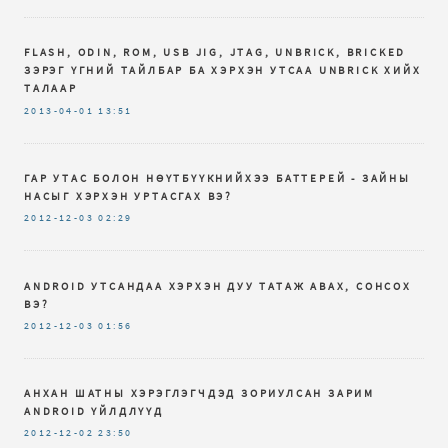
FLASH, ODIN, ROM, USB JIG, JTAG, UNBRICK, BRICKED
ЗЭРЭГ ҮГНИЙ ТАЙЛБАР БА ХЭРХЭН УТСАА UNBRICK ХИЙХ
ТАЛААР
2013-04-01
13:51
ГАР УТАС БОЛОН НӨҮТБҮҮКНИЙХЭЭ БАТТЕРЕЙ - ЗАЙНЫ
НАСЫГ ХЭРХЭН УРТАСГАХ ВЭ?
2012-12-03
02:29
ANDROID УТСАНДАА ХЭРХЭН ДУУ ТАТАЖ АВАХ, СОНСОХ
ВЭ?
2012-12-03
01:56
АНХАН ШАТНЫ ХЭРЭГЛЭГЧДЭД ЗОРИУЛСАН ЗАРИМ
ANDROID ҮЙЛДЛҮҮД
2012-12-02
23:50