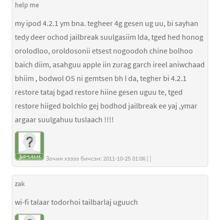
help me
my ipod 4.2.1 ym bna. tegheer 4g gesen ug uu, bi sayhan
tedy deer ochod jailbreak suulgasiim lda, tged hed honog
orolodloo, oroldosonii etsest nogoodoh chine bolhoo
baich diim, asahguu apple iin zurag garch ireel aniwchaad
bhiim , bodwol OS ni gemtsen bh l da, tegher bi 4.2.1
restore tataj bgad restore hiine gesen uguu te, tged
restore hiiged bolchlo gej bodhod jailbreak ee yaj ,ymar
argaar suulgahuu tuslaach !!!!
Зочин хэзээ бичсэн: 2011-10-25 01:06 | |
zak
wi-fi talaar todorhoi tailbarlaj uguuch