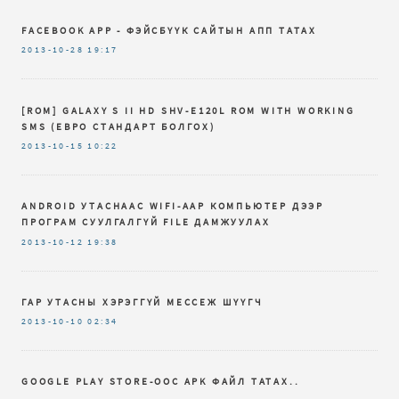
FACEBOOK APP - ФЭЙСБҮҮК САЙТЫН АПП ТАТАХ
2013-10-28
19:17
[ROM] GALAXY S II HD SHV-E120L ROM WITH WORKING
SMS (ЕВРО СТАНДАРТ БОЛГОХ)
2013-10-15
10:22
ANDROID УТАСНААС WIFI-ААР КОМПЬЮТЕР ДЭЭР
ПРОГРАМ СУУЛГАЛГҮЙ FILE ДАМЖУУЛАХ
2013-10-12
19:38
ГАР УТАСНЫ ХЭРЭГГҮЙ МЕССЕЖ ШҮҮГЧ
2013-10-10
02:34
GOOGLE PLAY STORE-ООС APK ФАЙЛ ТАТАХ..