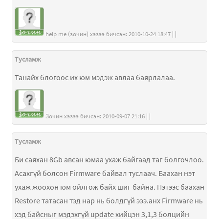
help me (зочин) хэзээ бичсэн: 2010-10-24 18:47 | |
Тусламж
Танайх блогоос их юм мэдэж авлаа баярлалаа.
Зочин хэзээ бичсэн: 2010-09-07 21:16 | |
Тусламж
Би саяхан 8Gb авсан юмаа ухаж байгаад таг болгочлоо.
Асахгүй болсон Firmware байвал туслаач. Баахан нэт
ухаж жоохон юм ойлгож байх шиг байна. Нэтээс баахан
Restore татасан тэд нар нь болдгүй эээ.анх Firmware нь
хэд байсныг мэдэхгүй update хийцэн 3,1,3 болцийн