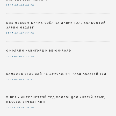
2016-09-06
08:28
SMS МЕССЕЖ БИЧИХ СОЁЛ БА ДАВУУ ТАЛ, ХОЛБООТОЙ
ЗАРИМ МЭДЛЭГ
2015-01-02
22:23
ОФФЛАЙН НАВИГЭЙШН BE-ON-ROAD
2014-07-02
22:29
SAMSUNG УТАС ЗАЙ НЬ ДУУСАЖ УНТРААД АСАХГҮЙ ҮЕД
2014-02-03
18:31
VIBER - ИНТЕРНЕТТЭЙ ҮЕД ХООРОНДОО ҮНЭГҮЙ ЯРЬЖ,
МЕССЕЖ БИЧДЭГ АПП
2013-10-28
19:26