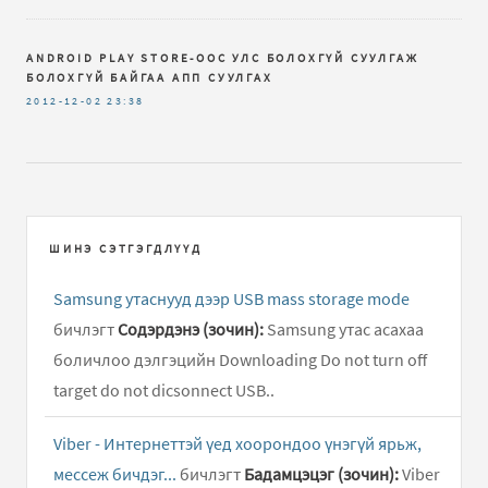
ANDROID PLAY STORE-ООС УЛС БОЛОХГҮЙ СУУЛГАЖ
БОЛОХГҮЙ БАЙГАА АПП СУУЛГАХ
2012-12-02
23:38
ШИНЭ СЭТГЭГДЛҮҮД
Samsung утаснууд дээр USB mass storage mode
бичлэгт
Содэрдэнэ (зочин):
Samsung утас асахаа
боличлоо дэлгэцийн Downloading Do not turn off
target do not dicsonnect USB..
Viber - Интернеттэй үед хоорондоо үнэгүй ярьж,
мессеж бичдэг...
бичлэгт
Бадамцэцэг (зочин):
Viber