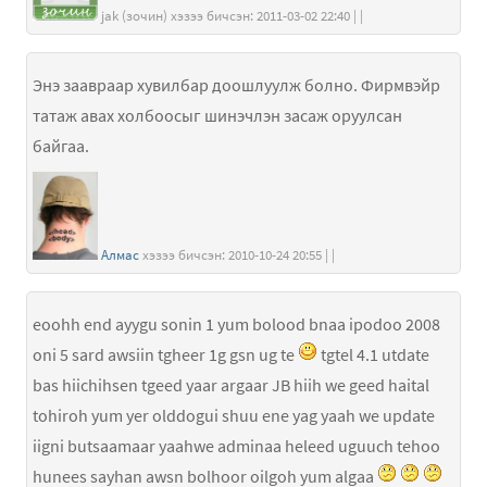
jak (зочин) хэзээ бичсэн: 2011-03-02 22:40 | |
Энэ заавраар хувилбар доошлуулж болно. Фирмвэйр
татаж авах холбоосыг шинэчлэн засаж оруулсан
байгаа.
Алмас
хэзээ бичсэн: 2010-10-24 20:55 | |
eoohh end ayygu sonin 1 yum bolood bnaa ipodoo 2008
oni 5 sard awsiin tgheer 1g gsn ug te
tgtel 4.1 utdate
bas hiichihsen tgeed yaar argaar JB hiih we geed haital
tohiroh yum yer olddogui shuu ene yag yaah we update
iigni butsaamaar yaahwe adminaa heleed uguuch tehoo
hunees sayhan awsn bolhoor oilgoh yum algaa